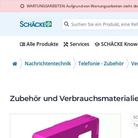
WARTUNGSARBEITEN: Aufgrund von Wartungsarbeiten steht der Web
info
Alle Produkte
Services
SCHÄCKE Know
menu_book
handyman
school
Nachrichtentechnik
Telefonie - Zubehör
Ve
Zubehör und Verbrauchsmaterialie
SC
Ty