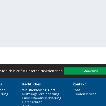
Sie sich hier für unseren Newsletter an!
Anmelden
s
Rechtliches
Kontakt
nen
Whistleblowing Alert
Chat
erung
Nutzungsvereinbarung
Kundenservice
Einverständniserklärung
Datenschutz