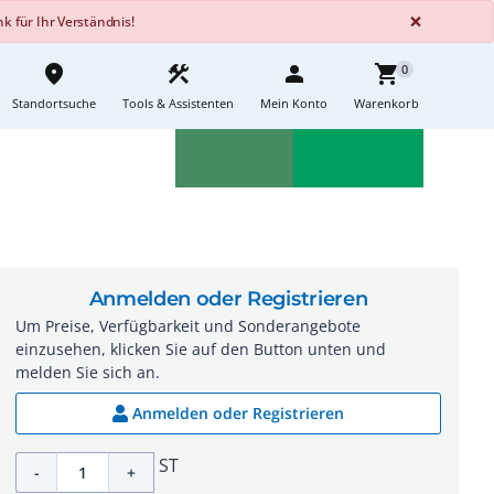
GLOBA
×
 für Ihr Verständnis!
place
construction
person
shopping_cart
0
Standortsuche
Tools & Assistenten
Mein Konto
Warenkorb
Aktionen
Neuheiten
sell
feedback
Anmelden oder Registrieren
Um Preise, Verfügbarkeit und Sonderangebote
einzusehen, klicken Sie auf den Button unten und
melden Sie sich an.
Anmelden oder Registrieren
ST
-
+