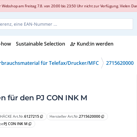
shop am Freitag 7.8. von 20:00 bis 23:50 Uhr nicht zur Verfügung. Vielen Dank
-how
Sustainable Selection
Kund:in werden
person_add_alt
rbrauchsmaterial für Telefax/Drucker/MFC
2715620000
n für den PJ CON INK M
HÄCKE Art.Nr.
6127215
Hersteller Art.Nr.
2715620000
content_copy
content_copy
pe
PJ CON INK M
content_copy