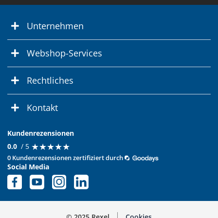
Unternehmen
Webshop-Services
Rechtliches
Kontakt
Kundenrezensionen
★
★
★
★
★
★
★
★
★
★
0.0
/ 5
0 Kundenrezensionen zertifiziert durch
Social Media
© 2025 Rexel
Cookies