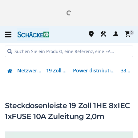
place
construction
person
shopping_cart
0
Netzwerktechnik
19 Zoll Zubehör
Power distribution unit (PDU)
333.408
Steckdosenleiste 19 Zoll 1HE 8xIEC
1xFUSE 10A Zuleitung 2,0m