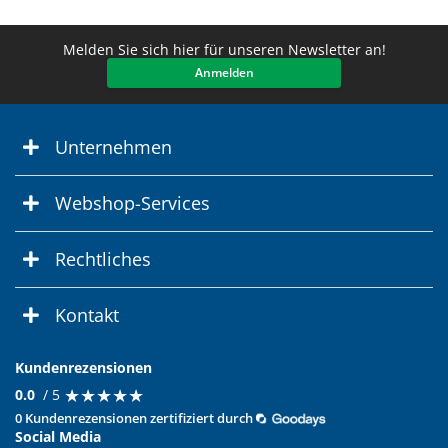
Melden Sie sich hier für unseren Newsletter an!
Anmelden
Unternehmen
Webshop-Services
Rechtliches
Kontakt
Kundenrezensionen
★
★
★
★
★
★
★
★
★
★
0.0
/ 5
0 Kundenrezensionen zertifiziert durch
Social Media