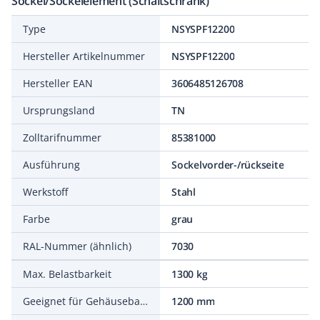
Sockel/Sockelelement (Schaltschrank)
Type
NSYSPF12200
Hersteller Artikelnummer
NSYSPF12200
Hersteller EAN
3606485126708
Ursprungsland
TN
Zolltarifnummer
85381000
Ausführung
Sockelvorder-/rückseite
Werkstoff
Stahl
Farbe
grau
RAL-Nummer (ähnlich)
7030
Max. Belastbarkeit
1300 kg
Geeignet für Gehäusebaubreite
1200 mm