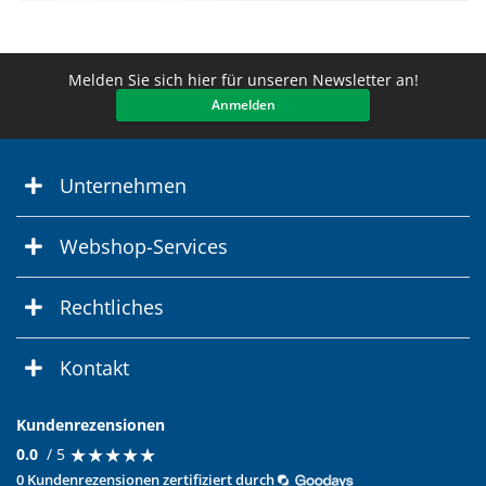
Melden Sie sich hier für unseren Newsletter an!
Anmelden
Unternehmen
Webshop-Services
Rechtliches
Kontakt
Kundenrezensionen
★
★
★
★
★
★
★
★
★
★
0.0
/ 5
0 Kundenrezensionen zertifiziert durch