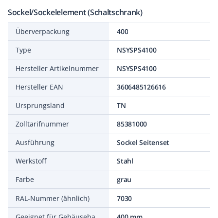
Sockel/Sockelelement (Schaltschrank)
Überverpackung
400
Type
NSYSPS4100
Hersteller Artikelnummer
NSYSPS4100
Hersteller EAN
3606485126616
Ursprungsland
TN
Zolltarifnummer
85381000
Ausführung
Sockel Seitenset
Werkstoff
Stahl
Farbe
grau
RAL-Nummer (ähnlich)
7030
Geeignet für Gehäusebautiefe
400 mm