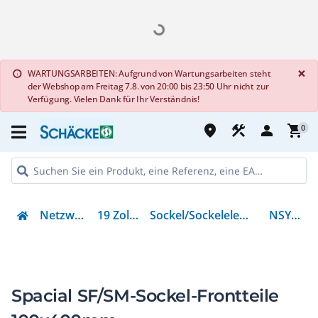
G
×
WARTUNGSARBEITEN: Aufgrund von Wartungsarbeiten steht
info
der Webshop am Freitag 7.8. von 20:00 bis 23:50 Uhr nicht zur
Verfügung. Vielen Dank für Ihr Verständnis!
place
construction
person
shopping_cart
0
Netzwerktechnik
19 Zoll Zubehör
Sockel/Sockelelement (Schaltschrank)
NSYSPF4100
Spacial SF/SM-Sockel-Frontteile