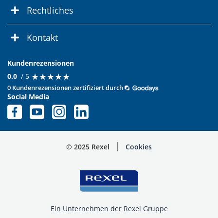
Rechtliches
Kontakt
Kundenrezensionen
★
★
★
★
★
★
★
★
★
★
0.0
/ 5
0 Kundenrezensionen zertifiziert durch
Social Media
© 2025 Rexel
Cookies
Ein Unternehmen der Rexel Gruppe