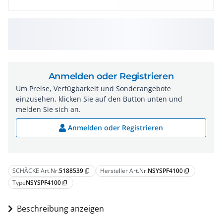
Anmelden oder Registrieren
Um Preise, Verfügbarkeit und Sonderangebote
einzusehen, klicken Sie auf den Button unten und
melden Sie sich an.
Anmelden oder Registrieren
SCHÄCKE Art.Nr.
5188539
Hersteller Art.Nr.
NSYSPF4100
content_copy
content_copy
Type
NSYSPF4100
content_copy
Beschreibung anzeigen