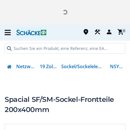
place
construction
person
shopping_cart
0
Netzwerktechnik
19 Zoll Zubehör
Sockel/Sockelelement (Schaltschrank)
NSYSPF4200
Spacial SF/SM-Sockel-Frontteile
200x400mm