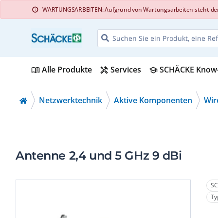
WARTUNGSARBEITEN: Aufgrund von Wartungsarbeiten steht der Web
info
Alle Produkte
Services
SCHÄCKE Know
menu_book
handyman
school
Netzwerktechnik
Aktive Komponenten
Wir
Antenne 2,4 und 5 GHz 9 dBi
SC
Ty