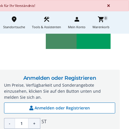
GLOBA
×
 für Ihr Verständnis!
place
construction
person
shopping_cart
0
Standortsuche
Tools & Assistenten
Mein Konto
Warenkorb
Aktionen
Neuheiten
sell
feedback
Anmelden oder Registrieren
Um Preise, Verfügbarkeit und Sonderangebote
einzusehen, klicken Sie auf den Button unten und
melden Sie sich an.
Anmelden oder Registrieren
ST
-
+