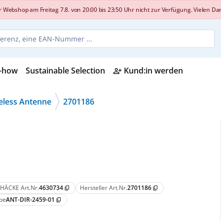
shop am Freitag 7.8. von 20:00 bis 23:50 Uhr nicht zur Verfügung. Vielen Dank
-how
Sustainable Selection
Kund:in werden
person_add_alt
eless Antenne
2701186
HÄCKE Art.Nr.
4630734
Hersteller Art.Nr.
2701186
content_copy
content_copy
pe
ANT-DIR-2459-01
content_copy