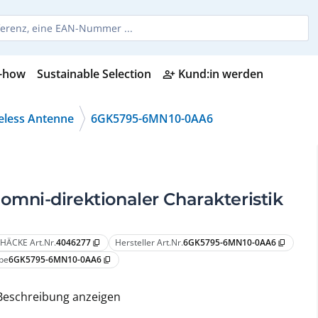
-how
Sustainable Selection
Kund:in werden
person_add_alt
eless Antenne
6GK5795-6MN10-0AA6
ni-direktionaler Charakteristik
HÄCKE Art.Nr.
4046277
Hersteller Art.Nr.
6GK5795-6MN10-0AA6
content_copy
content_copy
pe
6GK5795-6MN10-0AA6
content_copy
Beschreibung anzeigen