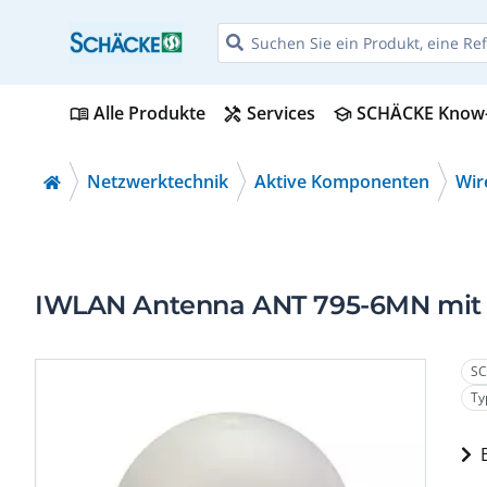
Alle Produkte
Services
SCHÄCKE Know
menu_book
handyman
school
Netzwerktechnik
Aktive Komponenten
Wir
IWLAN Antenna ANT 795-6MN mit om
SC
Ty