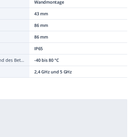
Wandmontage
43 mm
86 mm
86 mm
IP65
Umgebungstemperatur während des Betriebs
-40 bis 80 °C
2,4 GHz und 5 GHz