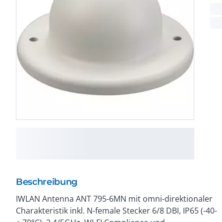
Beschreibung
IWLAN Antenna ANT 795-6MN mit omni-direktionaler
Fahrzeuge, Kompaktanleitung auf Papier
Charakteristik inkl. N-female Stecker 6/8 DBI, IP65 (-40-
deutsch/englisch, Lieferumfang 1x ANT795-6MN, 1x