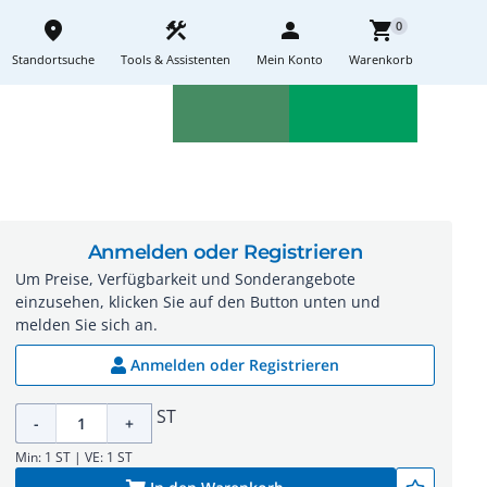
place
construction
person
shopping_cart
0
Standortsuche
Tools & Assistenten
Mein Konto
Warenkorb
Aktionen
Neuheiten
sell
feedback
Anmelden oder Registrieren
Um Preise, Verfügbarkeit und Sonderangebote
einzusehen, klicken Sie auf den Button unten und
melden Sie sich an.
Anmelden oder Registrieren
ST
-
+
Min: 1 ST | VE: 1 ST