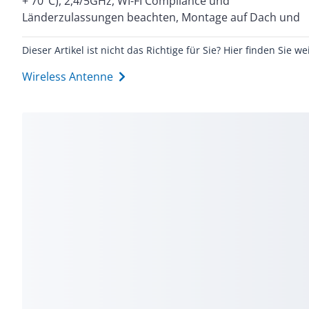
+ 70°C), 2,4/5GHz, WI-FI Compliance und
Abschlusswiderstand TI795-1R zur Montage steht die
Länderzulassungen beachten, Montage auf Dach und
Dieser Artikel ist nicht das Richtige für Sie? Hier finden Sie we
Wireless Antenne