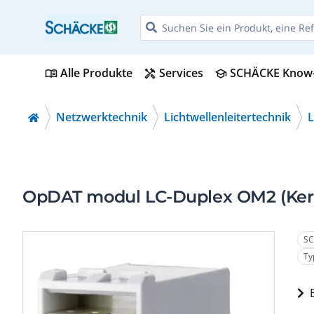
Alle Produkte
Services
SCHÄCKE Know
menu_book
handyman
school
Netzwerktechnik
Lichtwellenleitertechnik
OpDAT modul LC-Duplex OM2 (Ker
SC
Ty