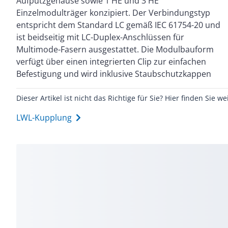
Aufputzgehäuse sowie 1 HE und 3 HE
Adapter zusammen. Für eine präzise Führung der
Einzelmodulträger konzipiert. Der Verbindungstyp
Lichtwellenleiter sorgen geschlitzte Führungshülsen
entspricht dem Standard LC gemäß IEC 61754-20 und
aus Keramik, die eine hohe Lebensdauer von
ist beidseitig mit LC-Duplex-Anschlüssen für
mindestens 1000 Steckzyklen gewährleisten. Alle
Multimode-Fasern ausgestattet. Die Modulbauform
verwendeten Metall- und Kunststoffteile sind
verfügt über einen integrierten Clip zur einfachen
recyclingfähig und entsprechen den aktuellen RoHS-
Befestigung und wird inklusive Staubschutzkappen
Dieser Artikel ist nicht das Richtige für Sie? Hier finden Sie we
LWL-Kupplung