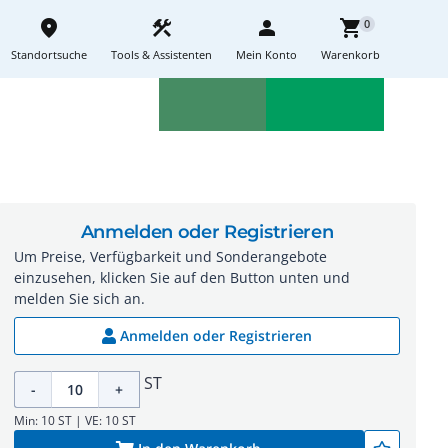
place
construction
person
shopping_cart
0
Standortsuche
Tools & Assistenten
Mein Konto
Warenkorb
Aktionen
Neuheiten
sell
feedback
Anmelden oder Registrieren
Um Preise, Verfügbarkeit und Sonderangebote
einzusehen, klicken Sie auf den Button unten und
melden Sie sich an.
Anmelden oder Registrieren
ST
-
+
Min: 10 ST | VE: 10 ST