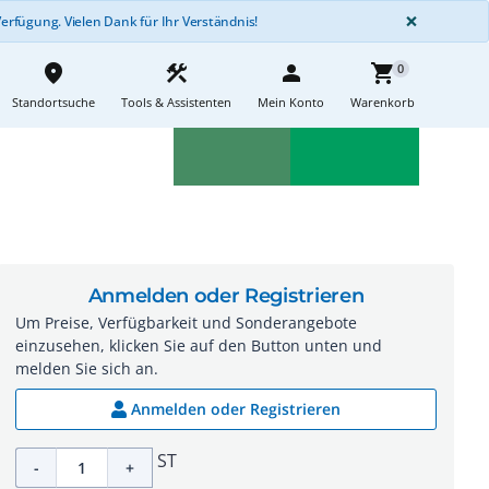
GLOBA
×
rfügung. Vielen Dank für Ihr Verständnis!
place
construction
person
shopping_cart
0
Standortsuche
Tools & Assistenten
Mein Konto
Warenkorb
Aktionen
Neuheiten
sell
feedback
Anmelden oder Registrieren
Um Preise, Verfügbarkeit und Sonderangebote
einzusehen, klicken Sie auf den Button unten und
melden Sie sich an.
Anmelden oder Registrieren
ST
-
+