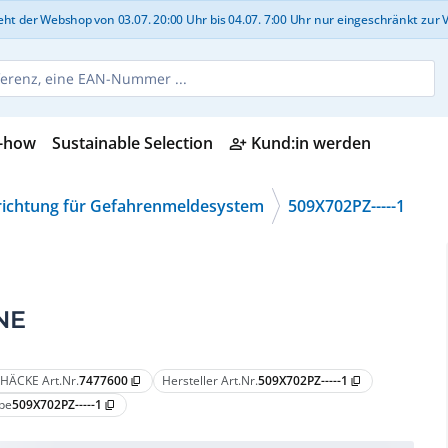
der Webshop von 03.07. 20:00 Uhr bis 04.07. 7:00 Uhr nur eingeschränkt zur Ve
-how
Sustainable Selection
Kund:in werden
person_add_alt
nrichtung für Gefahrenmeldesystem
509X702PZ-----1
NE
HÄCKE Art.Nr.
7477600
Hersteller Art.Nr.
509X702PZ-----1
content_copy
content_copy
pe
509X702PZ-----1
content_copy