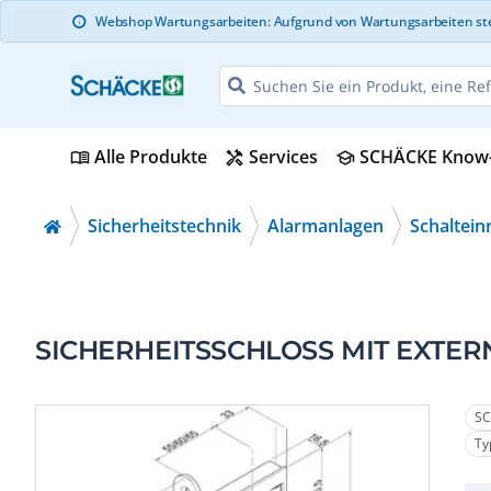
Webshop Wartungsarbeiten: Aufgrund von Wartungsarbeiten steht 
info
Alle Produkte
Services
SCHÄCKE Know
menu_book
handyman
school
Sicherheitstechnik
Alarmanlagen
Schaltei
SICHERHEITSSCHLOSS MIT EXTER
SC
Ty