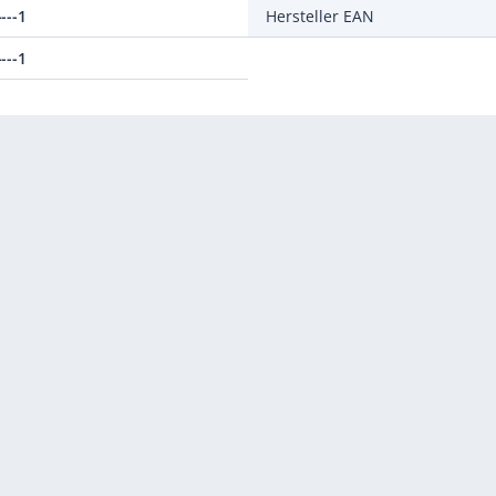
---1
Hersteller EAN
---1