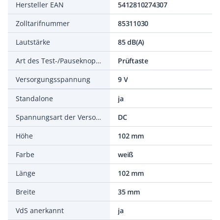
Hersteller EAN
5412810274307
Zolltarifnummer
85311030
Lautstärke
85 dB(A)
Art des Test-/Pauseknopfes
Prüftaste
Versorgungsspannung
9 V
Standalone
ja
Spannungsart der Versorgungsspannung
DC
Höhe
102 mm
Farbe
weiß
Länge
102 mm
Breite
35 mm
VdS anerkannt
ja