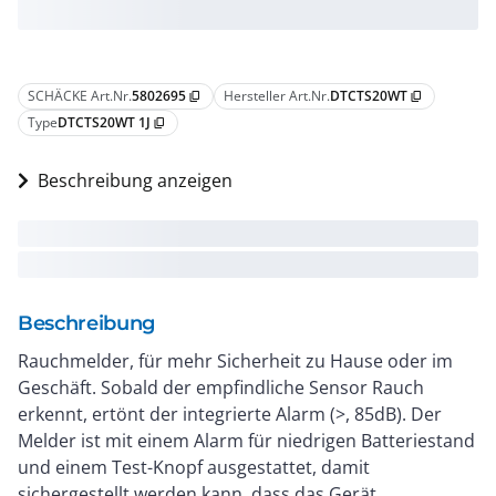
SCHÄCKE Art.Nr.
5802695
Hersteller Art.Nr.
DTCTS20WT
content_copy
content_copy
Type
DTCTS20WT 1J
content_copy
Beschreibung anzeigen
Beschreibung
Rauchmelder, für mehr Sicherheit zu Hause oder im
Geschäft. Sobald der empfindliche Sensor Rauch
erkennt, ertönt der integrierte Alarm (>, 85dB). Der
Melder ist mit einem Alarm für niedrigen Batteriestand
und einem Test-Knopf ausgestattet, damit
sichergestellt werden kann, dass das Gerät