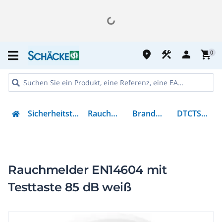
place
construction
person
shopping_cart
0
Sicherheitstechnik
Rauchmelder
Brandmelder
DTCTS20WT
Rauchmelder EN14604 mit
Testtaste 85 dB weiß