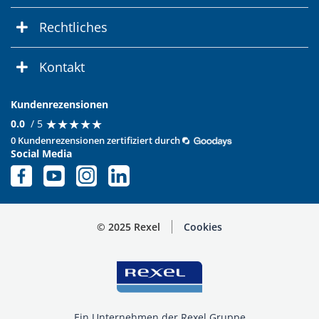
Rechtliches
Kontakt
Kundenrezensionen
★
★
★
★
★
★
★
★
★
★
0.0
/ 5
0 Kundenrezensionen zertifiziert durch
Social Media
© 2025 Rexel
Cookies
Ein Unternehmen der Rexel Gruppe