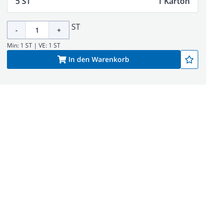
5 ST
1 Karton
ST
-
+
Min: 1 ST | VE: 1 ST
In den Warenkorb