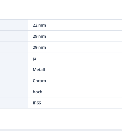
22 mm
29 mm
29 mm
ja
Metall
Chrom
hoch
IP66