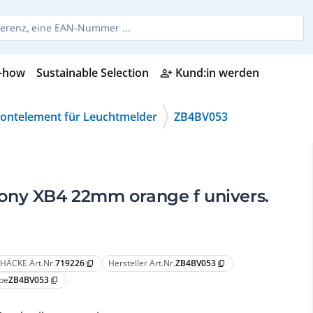
-how
Sustainable Selection
Kund:in werden
person_add_alt
rontelement für Leuchtmelder
ZB4BV053
ny XB4 22mm orange f univers.
HÄCKE Art.Nr.
719226
Hersteller Art.Nr.
ZB4BV053
content_copy
content_copy
pe
ZB4BV053
content_copy