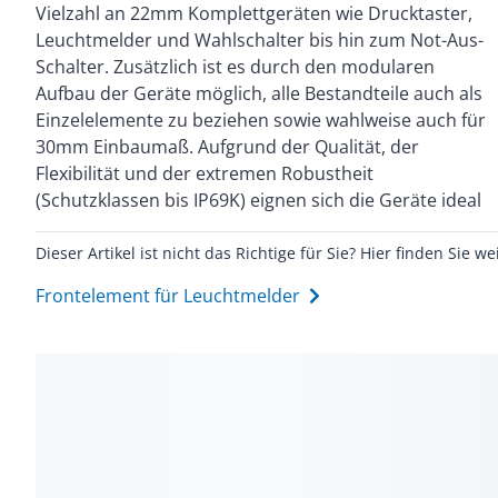
Vielzahl an 22mm Komplettgeräten wie Drucktaster,
Gebäuden. Dieser Leuchtmelder in der Farbe orange
Leuchtmelder und Wahlschalter bis hin zum Not-Aus-
ist kompatibel mit einer universellen LED mit
Schalter. Zusätzlich ist es durch den modularen
verschiedenen Versorgungsspannungen. Die Kalotte
Aufbau der Geräte möglich, alle Bestandteile auch als
der Meldeleuchte ist glatt. Die Montage dieses
Einzelelemente zu beziehen sowie wahlweise auch für
Produkts erfolgt in einer 22mm Bohrung. Aufgrund
30mm Einbaumaß. Aufgrund der Qualität, der
der Vielzahl von vorhandenen Produktstandards und
Flexibilität und der extremen Robustheit
Zertifizierungen geeignet für den internationalen
(Schutzklassen bis IP69K) eignen sich die Geräte ideal
Dieser Artikel ist nicht das Richtige für Sie? Hier finden Sie we
Frontelement für Leuchtmelder