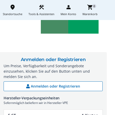
place
construction
person
shopping_cart
0
Standortsuche
Tools & Assistenten
Mein Konto
Warenkorb
Aktionen
Neuheiten
sell
feedback
Anmelden oder Registrieren
Um Preise, Verfügbarkeit und Sonderangebote
einzusehen, klicken Sie auf den Button unten und
melden Sie sich an.
Anmelden oder Registrieren
Hersteller-Verpackungseinheiten
Sofernmöglich beliefern wir in Hersteller-VPE