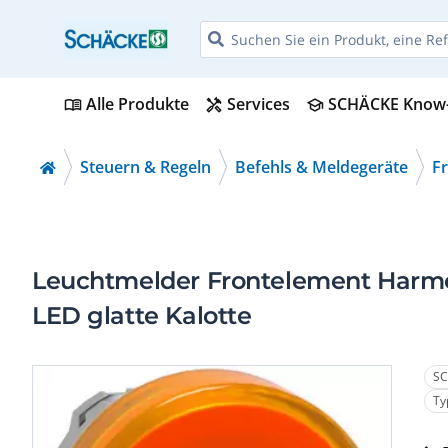
Alle Produkte
Services
SCHÄCKE Know
menu_book
handyman
school
Steuern & Regeln
Befehls & Meldegeräte
F
Leuchtmelder Frontelement Harmo
LED glatte Kalotte
SC
Ty