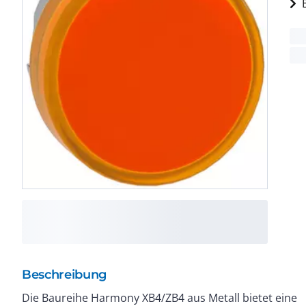
Beschreibung
Die Baureihe Harmony XB4/ZB4 aus Metall bietet eine
für die meisten Anwendungen in der Industrie und in