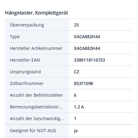
Hängetaster, Komplettgerät
Überverpackung
25
Type
XACA882H44
Hersteller Artikelnummer
XACA882H44
Hersteller EAN
3389118116733
Ursprungsland
CZ
Zolltarifnummer
85371098
Anzahl der Befehlsstellen
6
Bemessungsbetriebsstrom Ie bei AC-15, 600 V
1,2 A
Anzahl der Geschwindigkeiten
1
Geeignet für NOT-AUS
ja