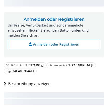
Anmelden oder Registrieren
Um Preise, Verfügbarkeit und Sonderangebote
einzusehen, klicken Sie auf den Button unten und
melden Sie sich an.
Anmelden oder Registrieren
SCHÄCKE Art.Nr.
5371198
Hersteller Art.Nr.
XACA882H44
content_copy
content_copy
Type
XACA882H44
content_copy
Beschreibung anzeigen