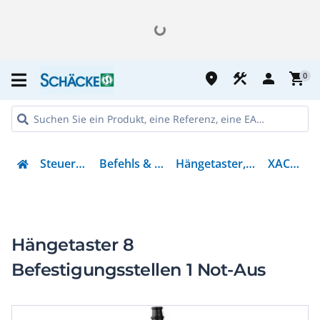
place
construction
person
shopping_cart
0
Steuern & Regeln
Befehls & Meldegeräte
Hängetaster, Komplettgerät
XACA882H44
Hängetaster 8
Befestigungsstellen 1 Not-Aus