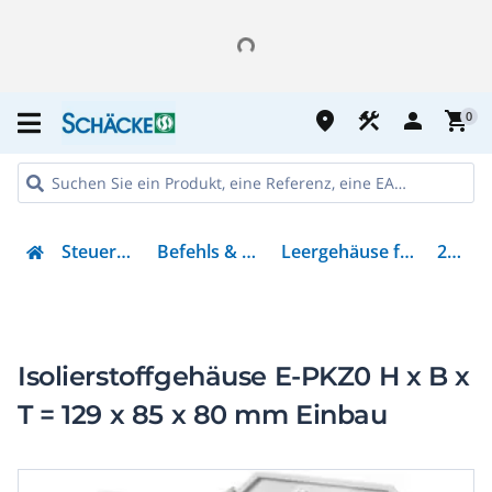
place
construction
person
shopping_cart
0
Steuern & Regeln
Befehls & Meldegeräte
Leergehäuse für Schaltgeräte
281634
Isolierstoffgehäuse E-PKZ0 H x B x
T = 129 x 85 x 80 mm Einbau