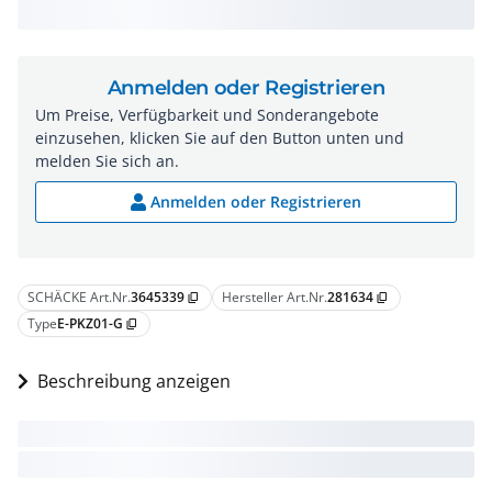
Anmelden oder Registrieren
Um Preise, Verfügbarkeit und Sonderangebote
einzusehen, klicken Sie auf den Button unten und
melden Sie sich an.
Anmelden oder Registrieren
SCHÄCKE Art.Nr.
3645339
Hersteller Art.Nr.
281634
content_copy
content_copy
Type
E-PKZ01-G
content_copy
Beschreibung anzeigen