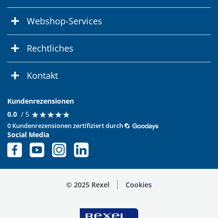
Webshop-Services
Rechtliches
Kontakt
Kundenrezensionen
★
★
★
★
★
★
★
★
★
★
0.0
/ 5
0 Kundenrezensionen zertifiziert durch
Social Media
© 2025 Rexel
Cookies