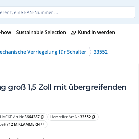
-how
Sustainable Selection
Kund:in werden
person_add_alt
chanische Verriegelung für Schalter
33552
g groß 1,5 Zoll mit übergreifenden
HÄCKE Art.Nr.
3664287
Hersteller Art.Nr.
33552
content_copy
content_copy
pe
H712 M.KLAMMERN
content_copy