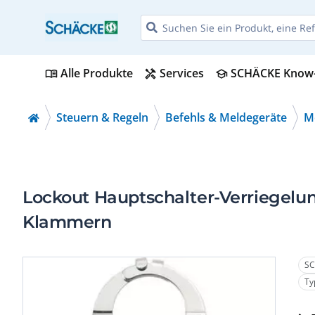
Alle Produkte
Services
SCHÄCKE Know
menu_book
handyman
school
Steuern & Regeln
Befehls & Meldegeräte
Me
Lockout Hauptschalter-Verriegelun
Klammern
SC
Ty