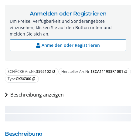
Anmelden oder Registrieren
Um Preise, Verfügbarkeit und Sonderangebote
einzusehen, klicken Sie auf den Button unten und
melden Sie sich an.
Anmelden oder Registrieren
SCHÄCKE Art.Nr.
3595102
Hersteller Art.Nr.
1SCA111933R1001
content_copy
content_copy
Type
OX6X300
content_copy
Beschreibung anzeigen
Beschreibung