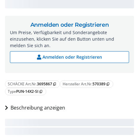
Anmelden oder Registrieren
Um Preise, Verfügbarkeit und Sonderangebote
einzusehen, klicken Sie auf den Button unten und
melden Sie sich an.
Anmelden oder Registrieren
SCHÄCKE Art.Nr.
3695867
Hersteller Art.Nr.
570389
content_copy
content_copy
Type
PUN-14X2-SI
content_copy
Beschreibung anzeigen