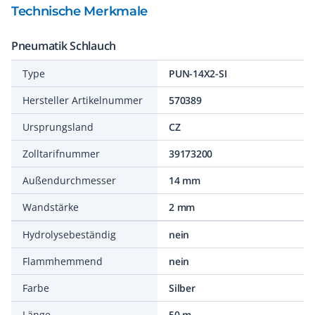
Technische Merkmale
Pneumatik Schlauch
Type
PUN-14X2-SI
Hersteller Artikelnummer
570389
Ursprungsland
CZ
Zolltarifnummer
39173200
Außendurchmesser
14 mm
Wandstärke
2 mm
Hydrolysebeständig
nein
Flammhemmend
nein
Farbe
Silber
Länge
50 m