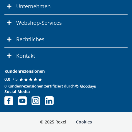
Unternehmen
Webshop-Services
Rechtliches
Kontakt
Kundenrezensionen
★
★
★
★
★
★
★
★
★
★
0.0
/ 5
0 Kundenrezensionen zertifiziert durch
Social Media
© 2025 Rexel
Cookies