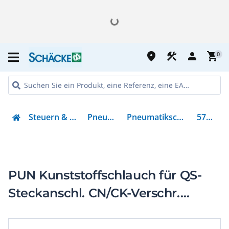
place
construction
person
shopping_cart
0
Steuern & Regeln
Pneumatik
Pneumatikschläuche
570389
PUN Kunststoffschlauch für QS-
Steckanschl. CN/CK-Verschr.
14x2,1mm SI