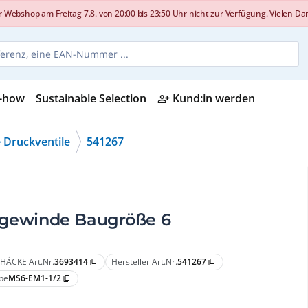
shop am Freitag 7.8. von 20:00 bis 23:50 Uhr nicht zur Verfügung. Vielen Dank
-how
Sustainable Selection
Kund:in werden
person_add_alt
 Druckventile
541267
engewinde Baugröße 6
HÄCKE Art.Nr.
3693414
Hersteller Art.Nr.
541267
content_copy
content_copy
pe
MS6-EM1-1/2
content_copy