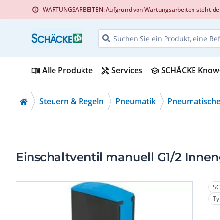
WARTUNGSARBEITEN: Aufgrund von Wartungsarbeiten steht der Web
info
Alle Produkte
Services
SCHÄCKE Know
menu_book
handyman
school
Steuern & Regeln
Pneumatik
Pneumatische
Einschaltventil manuell G1/2 Inn
SC
Ty