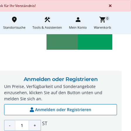
GLOBA
×
 für Ihr Verständnis!
place
construction
person
shopping_cart
0
Standortsuche
Tools & Assistenten
Mein Konto
Warenkorb
Aktionen
Neuheiten
sell
feedback
Anmelden oder Registrieren
Um Preise, Verfügbarkeit und Sonderangebote
einzusehen, klicken Sie auf den Button unten und
melden Sie sich an.
Anmelden oder Registrieren
ST
-
+