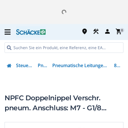
place
construction
person
shopping_cart
0
Steuern & Regeln
Pneumatik
Pneumatische Leitungen und Leitungsverbindungen
8030268
NPFC Doppelnippel Verschr.
pneum. Anschluss: M7 - G1/8
Außengewinde