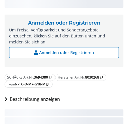
Anmelden oder Registrieren
Um Preise, Verfügbarkeit und Sonderangebote
einzusehen, klicken Sie auf den Button unten und
melden Sie sich an.
Anmelden oder Registrieren
SCHÄCKE Art.Nr.
3694380
Hersteller Art.Nr.
8030268
content_copy
content_copy
Type
NPFC-D-M7-G18-M
content_copy
Beschreibung anzeigen