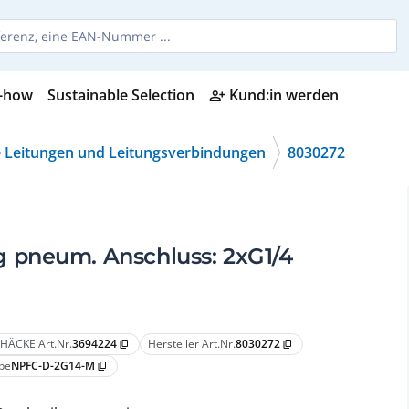
-how
Sustainable Selection
Kund:in werden
person_add_alt
 Leitungen und Leitungsverbindungen
8030272
 pneum. Anschluss: 2xG1/4
HÄCKE Art.Nr.
3694224
Hersteller Art.Nr.
8030272
content_copy
content_copy
pe
NPFC-D-2G14-M
content_copy