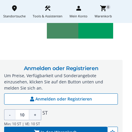
place
construction
person
shopping_cart
0
Standortsuche
Tools & Assistenten
Mein Konto
Warenkorb
Aktionen
Neuheiten
sell
feedback
Anmelden oder Registrieren
Um Preise, Verfügbarkeit und Sonderangebote
einzusehen, klicken Sie auf den Button unten und
melden Sie sich an.
Anmelden oder Registrieren
ST
-
+
Min: 10 ST | VE: 10 ST