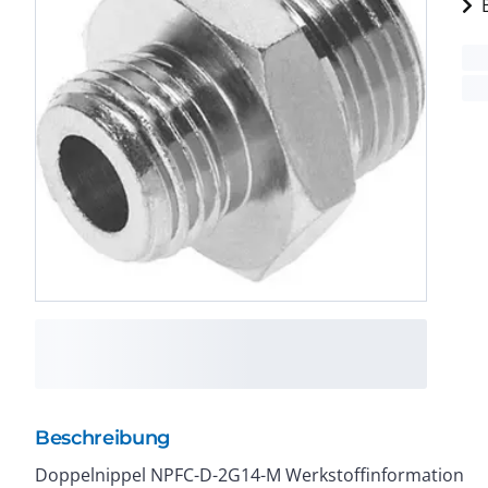
Beschreibung
Doppelnippel NPFC-D-2G14-M Werkstoffinformation
Betriebsmedium : Druckluft nach ISO8573-1:2010