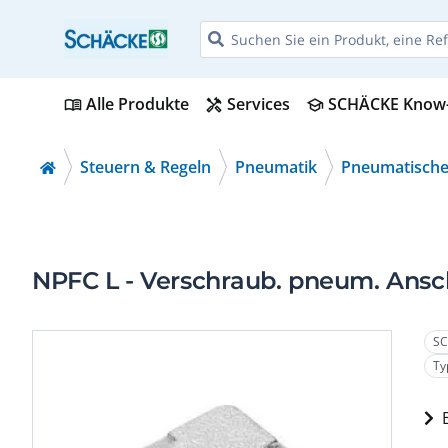
Alle Produkte
Services
SCHÄCKE Know
menu_book
handyman
school
Steuern & Regeln
Pneumatik
Pneumatische
NPFC L - Verschraub. pneum. Ansc
SC
Ty