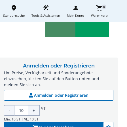
place
construction
person
shopping_cart
0
Standortsuche
Tools & Assistenten
Mein Konto
Warenkorb
Aktionen
Neuheiten
sell
feedback
Anmelden oder Registrieren
Um Preise, Verfügbarkeit und Sonderangebote
einzusehen, klicken Sie auf den Button unten und
melden Sie sich an.
Anmelden oder Registrieren
ST
-
+
Min: 10 ST | VE: 10 ST