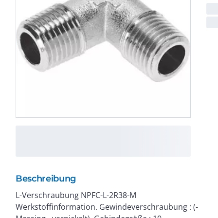
Beschreibung
L-Verschraubung NPFC-L-2R38-M
Betriebsdruck : -0,95 bis 50 bar. Betriebsmedium :
Werkstoffinformation. Gewindeverschraubung : (-
Druckluft nach ISO8573-1:2010 [-:-:-].