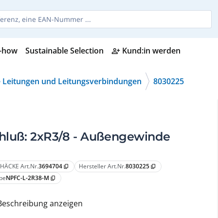
-how
Sustainable Selection
Kund:in werden
person_add_alt
 Leitungen und Leitungsverbindungen
8030225
hluß: 2xR3/8 - Außengewinde
HÄCKE Art.Nr.
3694704
Hersteller Art.Nr.
8030225
content_copy
content_copy
pe
NPFC-L-2R38-M
content_copy
Beschreibung anzeigen