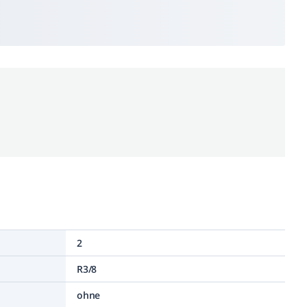
2
R3/8
ohne