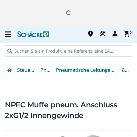
place
construction
person
shopping_cart
0
Steuern & Regeln
Pneumatik
Pneumatische Leitungen und Leitungsverbindungen
8030294
NPFC Muffe pneum. Anschluss
2xG1/2 Innengewinde