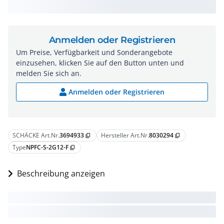
Anmelden oder Registrieren
Um Preise, Verfügbarkeit und Sonderangebote
einzusehen, klicken Sie auf den Button unten und
melden Sie sich an.
Anmelden oder Registrieren
SCHÄCKE Art.Nr.
3694933
Hersteller Art.Nr.
8030294
content_copy
content_copy
Type
NPFC-S-2G12-F
content_copy
Beschreibung anzeigen