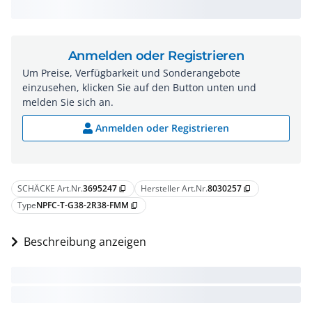
Anmelden oder Registrieren
Um Preise, Verfügbarkeit und Sonderangebote
einzusehen, klicken Sie auf den Button unten und
melden Sie sich an.
Anmelden oder Registrieren
SCHÄCKE Art.Nr.
3695247
Hersteller Art.Nr.
8030257
content_copy
content_copy
Type
NPFC-T-G38-2R38-FMM
content_copy
Beschreibung anzeigen