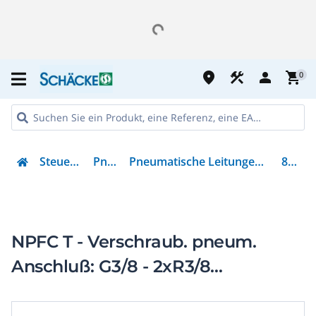
place
construction
person
shopping_cart
0
Steuern & Regeln
Pneumatik
Pneumatische Leitungen und Leitungsverbindungen
8030257
NPFC T - Verschraub. pneum.
Anschluß: G3/8 - 2xR3/8
Innen/Außen/Außen