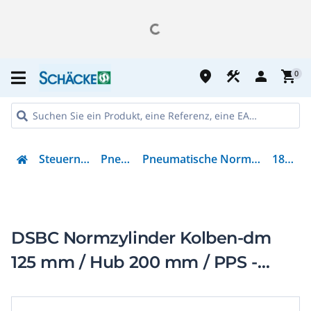
place
construction
person
shopping_cart
0
Steuern & Regeln
Pneumatik
Pneumatische Normbasierter Zylinder
1804668
DSBC Normzylinder Kolben-dm
125 mm / Hub 200 mm / PPS -
Dämpfung