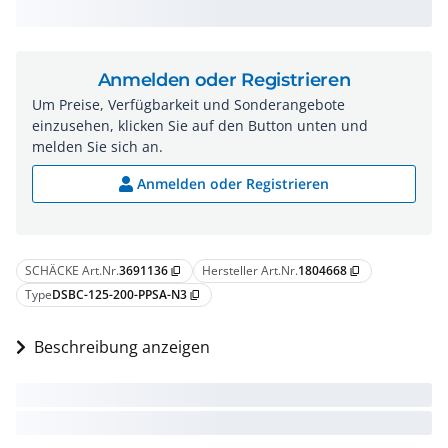
Anmelden oder Registrieren
Um Preise, Verfügbarkeit und Sonderangebote
einzusehen, klicken Sie auf den Button unten und
melden Sie sich an.
Anmelden oder Registrieren
SCHÄCKE Art.Nr.
3691136
Hersteller Art.Nr.
1804668
content_copy
content_copy
Type
DSBC-125-200-PPSA-N3
content_copy
Beschreibung anzeigen