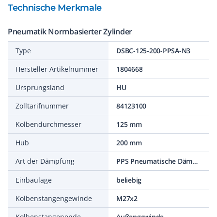
Technische Merkmale
Pneumatik Normbasierter Zylinder
Type
DSBC-125-200-PPSA-N3
Hersteller Artikelnummer
1804668
Ursprungsland
HU
Zolltarifnummer
84123100
Kolbendurchmesser
125 mm
Hub
200 mm
Art der Dämpfung
PPS Pneumatische Dämpfung selbsteinstellend
Einbaulage
beliebig
Kolbenstangengewinde
M27x2
Kolbenstangenende
Außengewinde