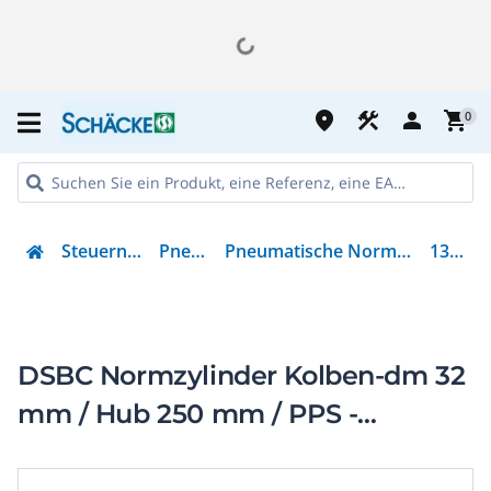
place
construction
person
shopping_cart
0
Steuern & Regeln
Pneumatik
Pneumatische Normbasierter Zylinder
1376475
DSBC Normzylinder Kolben-dm 32
mm / Hub 250 mm / PPS -
Dämpfung