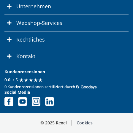
Unternehmen
Webshop-Services
Rechtliches
Kontakt
Kundenrezensionen
★
★
★
★
★
★
★
★
★
★
0.0
/ 5
0 Kundenrezensionen zertifiziert durch
Social Media
© 2025 Rexel
Cookies