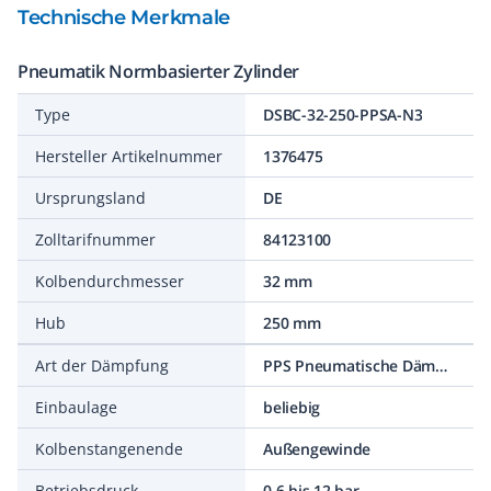
Technische Merkmale
Pneumatik Normbasierter Zylinder
Type
DSBC-32-250-PPSA-N3
Hersteller Artikelnummer
1376475
Ursprungsland
DE
Zolltarifnummer
84123100
Kolbendurchmesser
32 mm
Hub
250 mm
Art der Dämpfung
PPS Pneumatische Dämpfung selbsteinstellend
Einbaulage
beliebig
Kolbenstangenende
Außengewinde
Betriebsdruck
0,6 bis 12 bar