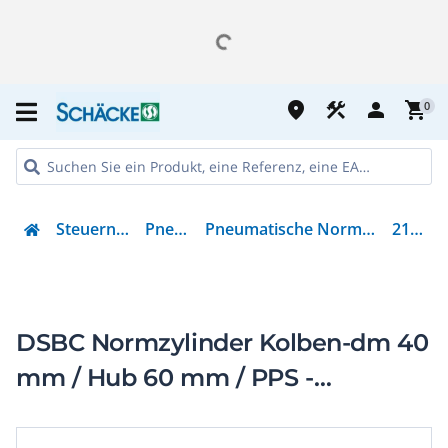
place
construction
person
shopping_cart
0
Steuern & Regeln
Pneumatik
Pneumatische Normbasierter Zylinder
2123782
DSBC Normzylinder Kolben-dm 40
mm / Hub 60 mm / PPS -
Dämpfung