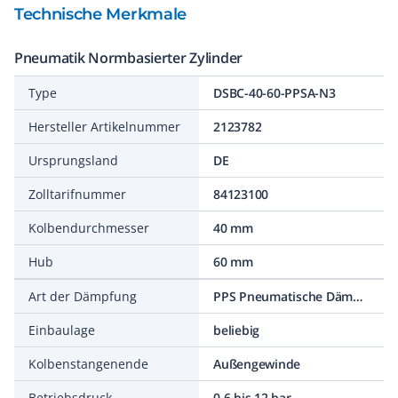
Technische Merkmale
Pneumatik Normbasierter Zylinder
Type
DSBC-40-60-PPSA-N3
Hersteller Artikelnummer
2123782
Ursprungsland
DE
Zolltarifnummer
84123100
Kolbendurchmesser
40 mm
Hub
60 mm
Art der Dämpfung
PPS Pneumatische Dämpfung selbsteinstellend
Einbaulage
beliebig
Kolbenstangenende
Außengewinde
Betriebsdruck
0,6 bis 12 bar