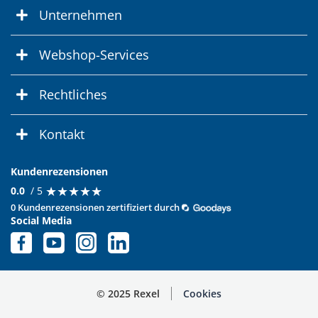
Unternehmen
Webshop-Services
Rechtliches
Kontakt
Kundenrezensionen
★
★
★
★
★
★
★
★
★
★
0.0
/ 5
0 Kundenrezensionen zertifiziert durch
Social Media
© 2025 Rexel
Cookies