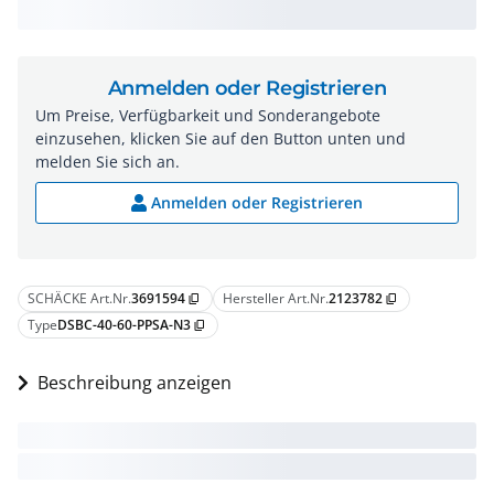
Anmelden oder Registrieren
Um Preise, Verfügbarkeit und Sonderangebote
einzusehen, klicken Sie auf den Button unten und
melden Sie sich an.
Anmelden oder Registrieren
SCHÄCKE Art.Nr.
3691594
Hersteller Art.Nr.
2123782
content_copy
content_copy
Type
DSBC-40-60-PPSA-N3
content_copy
Beschreibung anzeigen