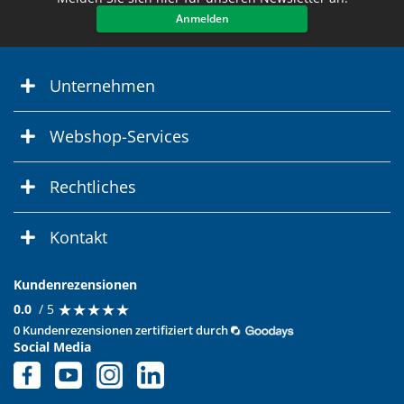
Anmelden
Unternehmen
Webshop-Services
Rechtliches
Kontakt
Kundenrezensionen
★
★
★
★
★
★
★
★
★
★
0.0
/ 5
0 Kundenrezensionen zertifiziert durch
Social Media