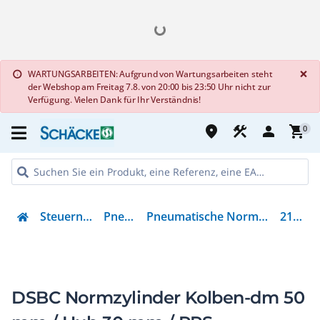
G
×
WARTUNGSARBEITEN: Aufgrund von Wartungsarbeiten steht
info
der Webshop am Freitag 7.8. von 20:00 bis 23:50 Uhr nicht zur
Verfügung. Vielen Dank für Ihr Verständnis!
place
construction
person
shopping_cart
0
Steuern & Regeln
Pneumatik
Pneumatische Normbasierter Zylinder
2102629
DSBC Normzylinder Kolben-dm 50