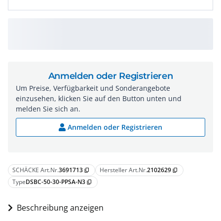
Anmelden oder Registrieren
Um Preise, Verfügbarkeit und Sonderangebote
einzusehen, klicken Sie auf den Button unten und
melden Sie sich an.
Anmelden oder Registrieren
SCHÄCKE Art.Nr.
3691713
Hersteller Art.Nr.
2102629
content_copy
content_copy
Type
DSBC-50-30-PPSA-N3
content_copy
Beschreibung anzeigen