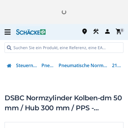
place
construction
person
shopping_cart
0
Steuern & Regeln
Pneumatik
Pneumatische Normbasierter Zylinder
2102633
DSBC Normzylinder Kolben-dm 50
mm / Hub 300 mm / PPS -
Dämpfung