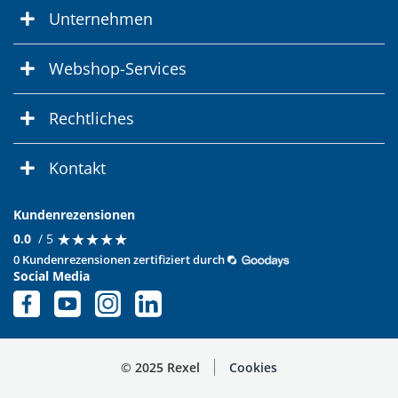
Unternehmen
Webshop-Services
Rechtliches
Kontakt
Kundenrezensionen
★
★
★
★
★
★
★
★
★
★
0.0
/ 5
0 Kundenrezensionen zertifiziert durch
Social Media
© 2025 Rexel
Cookies