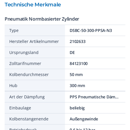
Technische Merkmale
Pneumatik Normbasierter Zylinder
Type
DSBC-50-300-PPSA-N3
Hersteller Artikelnummer
2102633
Ursprungsland
DE
Zolltarifnummer
84123100
Kolbendurchmesser
50 mm
Hub
300 mm
Art der Dämpfung
PPS Pneumatische Dämpfung selbsteinstellend
Einbaulage
beliebig
Kolbenstangenende
Außengewinde
Betriebsdruck
0,6 bis 12 bar