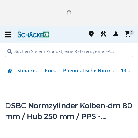
place
construction
person
shopping_cart
0
Steuern & Regeln
Pneumatik
Pneumatische Normbasierter Zylinder
1383374
DSBC Normzylinder Kolben-dm 80
mm / Hub 250 mm / PPS -
Dämpfung