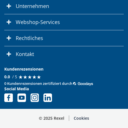
Unternehmen
Webshop-Services
Rechtliches
Kontakt
Kundenrezensionen
★
★
★
★
★
★
★
★
★
★
0.0
/ 5
0 Kundenrezensionen zertifiziert durch
Social Media
© 2025 Rexel
Cookies