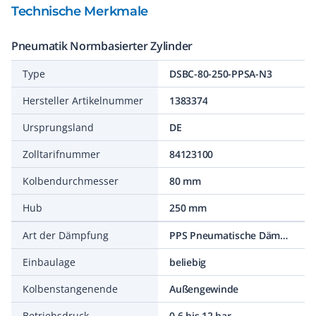
Technische Merkmale
Pneumatik Normbasierter Zylinder
Type
DSBC-80-250-PPSA-N3
Hersteller Artikelnummer
1383374
Ursprungsland
DE
Zolltarifnummer
84123100
Kolbendurchmesser
80 mm
Hub
250 mm
Art der Dämpfung
PPS Pneumatische Dämpfung selbsteinstellend
Einbaulage
beliebig
Kolbenstangenende
Außengewinde
Betriebsdruck
0,6 bis 12 bar