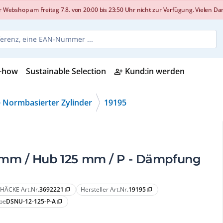
shop am Freitag 7.8. von 20:00 bis 23:50 Uhr nicht zur Verfügung. Vielen Dank
-how
Sustainable Selection
Kund:in werden
person_add_alt
 Normbasierter Zylinder
19195
 mm / Hub 125 mm / P - Dämpfung
HÄCKE Art.Nr.
3692221
Hersteller Art.Nr.
19195
content_copy
content_copy
pe
DSNU-12-125-P-A
content_copy