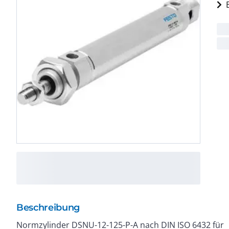
Beschreibung
Normzylinder DSNU-12-125-P-A nach DIN ISO 6432 für
Kolben-Durchmesser : 12 mm.