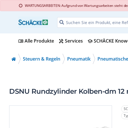
WARTUNGSARBEITEN: Aufgrund von Wartungsarbeiten steht der Web
info
Alle Produkte
Services
SCHÄCKE Know
menu_book
handyman
school
Steuern & Regeln
Pneumatik
Pneumatische
DSNU Rundzylinder Kolben-dm 12
SC
Ty