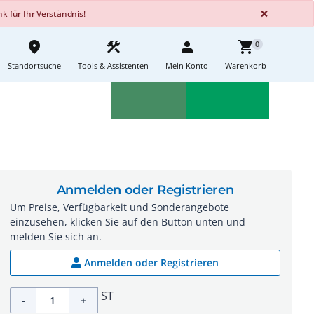
GLOBA
×
 für Ihr Verständnis!
place
construction
person
shopping_cart
0
Standortsuche
Tools & Assistenten
Mein Konto
Warenkorb
Aktionen
Neuheiten
sell
feedback
Anmelden oder Registrieren
Um Preise, Verfügbarkeit und Sonderangebote
einzusehen, klicken Sie auf den Button unten und
melden Sie sich an.
Anmelden oder Registrieren
ST
-
+