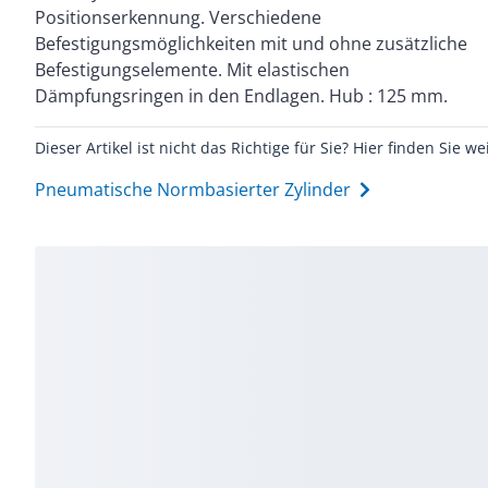
Positionserkennung. Verschiedene
Kolbenstangengewinde : M6. Dämpfung : P: elastische
Befestigungsmöglichkeiten mit und ohne zusätzliche
Dämpfungsringe/-platten beidseitig. Einbaulage :
Befestigungselemente. Mit elastischen
Dämpfungsringen in den Endlagen. Hub : 125 mm.
Dieser Artikel ist nicht das Richtige für Sie? Hier finden Sie we
Pneumatische Normbasierter Zylinder