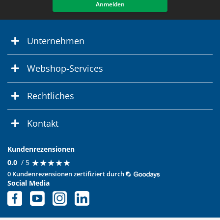
Anmelden
Unternehmen
Webshop-Services
Rechtliches
Kontakt
Kundenrezensionen
★
★
★
★
★
★
★
★
★
★
0.0
/ 5
0 Kundenrezensionen zertifiziert durch
Social Media