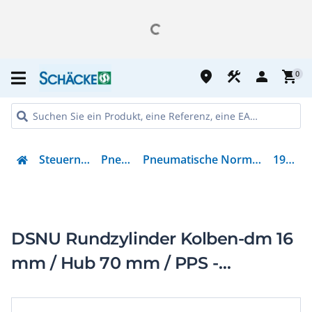
place
construction
person
shopping_cart
0
Steuern & Regeln
Pneumatik
Pneumatische Normbasierter Zylinder
1908280
DSNU Rundzylinder Kolben-dm 16
mm / Hub 70 mm / PPS -
Dämpfung