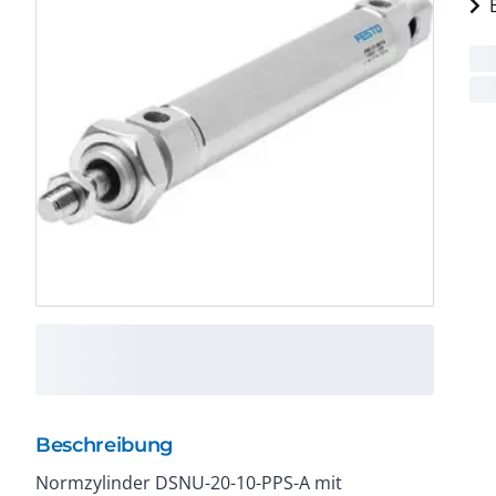
Beschreibung
Normzylinder DSNU-20-10-PPS-A mit
Durchmesser : 20 mm. Kolbenstangengewinde : M8.