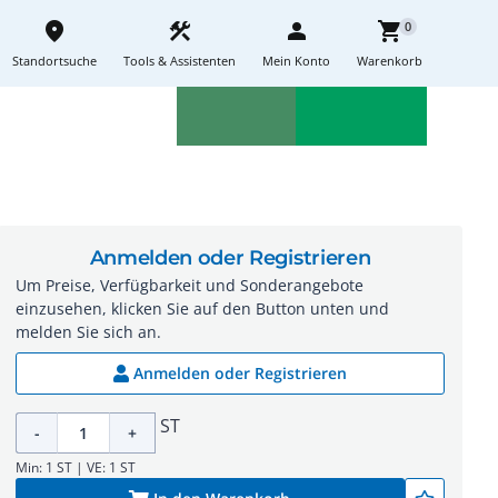
place
construction
person
shopping_cart
0
Standortsuche
Tools & Assistenten
Mein Konto
Warenkorb
Aktionen
Neuheiten
sell
feedback
Anmelden oder Registrieren
Um Preise, Verfügbarkeit und Sonderangebote
einzusehen, klicken Sie auf den Button unten und
melden Sie sich an.
Anmelden oder Registrieren
ST
-
+
Min: 1 ST | VE: 1 ST