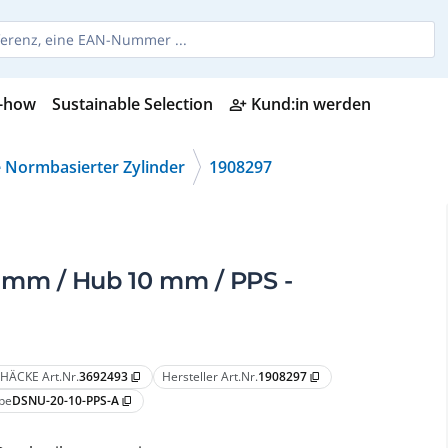
-how
Sustainable Selection
Kund:in werden
person_add_alt
 Normbasierter Zylinder
1908297
mm / Hub 10 mm / PPS -
HÄCKE Art.Nr.
3692493
Hersteller Art.Nr.
1908297
content_copy
content_copy
pe
DSNU-20-10-PPS-A
content_copy