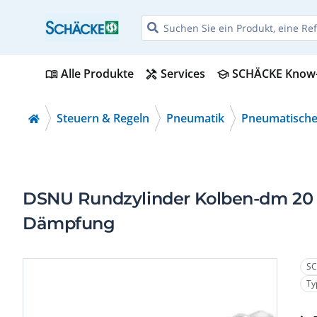
Alle Produkte
Services
SCHÄCKE Know
menu_book
handyman
school
Steuern & Regeln
Pneumatik
Pneumatische
DSNU Rundzylinder Kolben-dm 20 
Dämpfung
SC
Ty