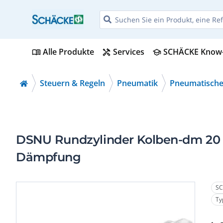
Alle Produkte
Services
SCHÄCKE Know
menu_book
handyman
school
Steuern & Regeln
Pneumatik
Pneumatische
DSNU Rundzylinder Kolben-dm 20
Dämpfung
SC
Ty