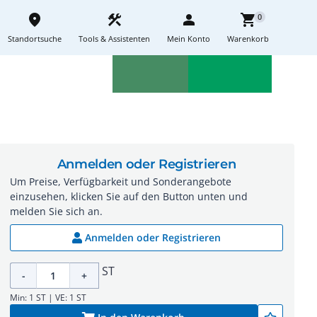
place
construction
person
shopping_cart
0
Standortsuche
Tools & Assistenten
Mein Konto
Warenkorb
Aktionen
Neuheiten
sell
feedback
Anmelden oder Registrieren
Um Preise, Verfügbarkeit und Sonderangebote
einzusehen, klicken Sie auf den Button unten und
melden Sie sich an.
Anmelden oder Registrieren
ST
-
+
Min: 1 ST | VE: 1 ST