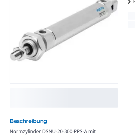
Beschreibung
Normzylinder DSNU-20-300-PPS-A mit
Durchmesser : 20 mm. Kolbenstangengewinde : M8.