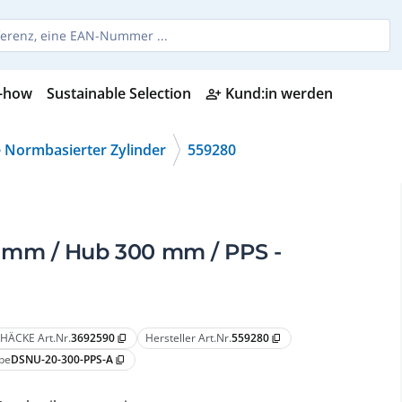
-how
Sustainable Selection
Kund:in werden
person_add_alt
 Normbasierter Zylinder
559280
 mm / Hub 300 mm / PPS -
HÄCKE Art.Nr.
3692590
Hersteller Art.Nr.
559280
content_copy
content_copy
pe
DSNU-20-300-PPS-A
content_copy