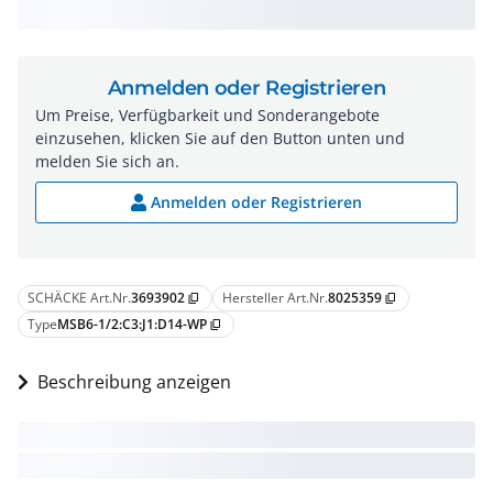
Anmelden oder Registrieren
Um Preise, Verfügbarkeit und Sonderangebote
einzusehen, klicken Sie auf den Button unten und
melden Sie sich an.
Anmelden oder Registrieren
SCHÄCKE Art.Nr.
3693902
Hersteller Art.Nr.
8025359
content_copy
content_copy
Type
MSB6-1/2:C3:J1:D14-WP
content_copy
Beschreibung anzeigen