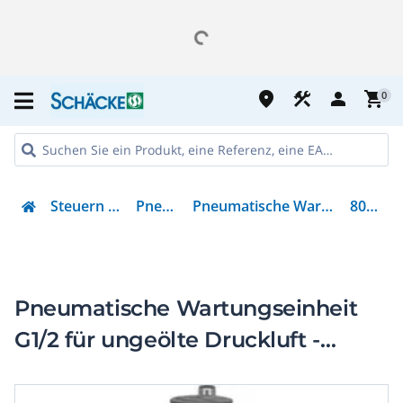
place
construction
person
shopping_cart
0
Steuern & Regeln
Pneumatik
Pneumatische Wartungseinheiten
8025359
Pneumatische Wartungseinheit
G1/2 für ungeölte Druckluft -
Baugröße 6