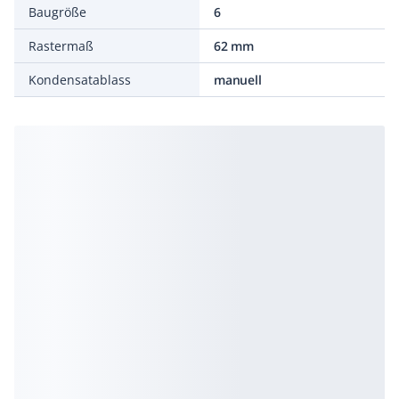
Baugröße
6
Rastermaß
62 mm
Kondensatablass
manuell