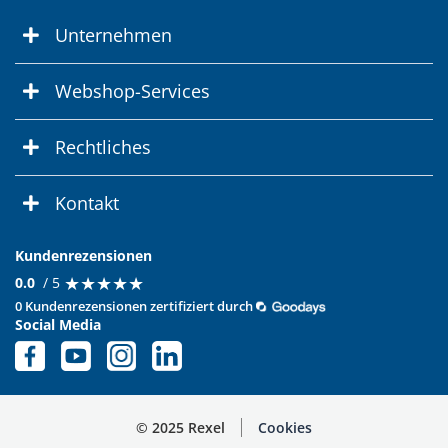
Unternehmen
Webshop-Services
Rechtliches
Kontakt
Kundenrezensionen
★
★
★
★
★
★
★
★
★
★
0.0
/ 5
0 Kundenrezensionen zertifiziert durch
Social Media
© 2025 Rexel
Cookies