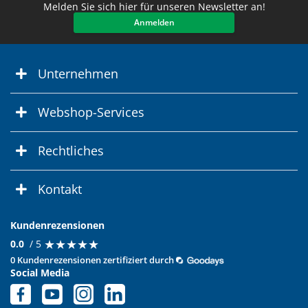
Melden Sie sich hier für unseren Newsletter an!
Anmelden
Unternehmen
Webshop-Services
Rechtliches
Kontakt
Kundenrezensionen
★
★
★
★
★
★
★
★
★
★
0.0
/ 5
0 Kundenrezensionen zertifiziert durch
Social Media