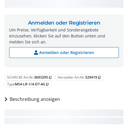
Anmelden oder Registrieren
Um Preise, Verfügbarkeit und Sonderangebote
einzusehen, klicken Sie auf den Button unten und
melden Sie sich an.
Anmelden oder Registrieren
SCHÄCKE Art.Nr.
3693295
Hersteller Art.Nr.
529419
content_copy
content_copy
Type
MS4-LR-1/4-D7-AS
content_copy
Beschreibung anzeigen