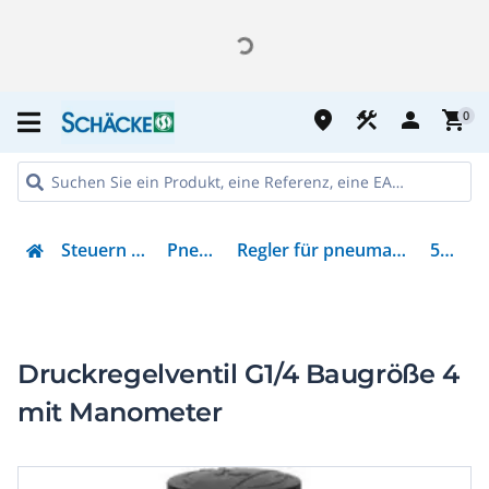
place
construction
person
shopping_cart
0
Steuern & Regeln
Pneumatik
Regler für pneumatische Anlagen
529419
Druckregelventil G1/4 Baugröße 4
mit Manometer