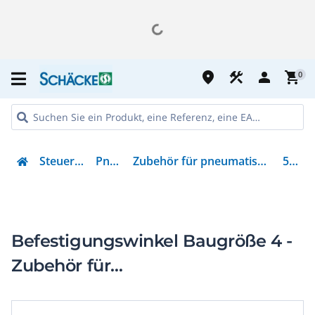
place
construction
person
shopping_cart
0
Steuern & Regeln
Pneumatik
Zubehör für pneumatische Anlagen / Anlagenteile
526064
Befestigungswinkel Baugröße 4 -
Zubehör für
Druckluftaufbereitung