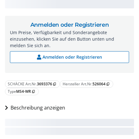
Anmelden oder Registrieren
Um Preise, Verfügbarkeit und Sonderangebote
einzusehen, klicken Sie auf den Button unten und
melden Sie sich an.
Anmelden oder Registrieren
SCHÄCKE Art.Nr.
3693376
Hersteller Art.Nr.
526064
content_copy
content_copy
Type
MS4-WR
content_copy
Beschreibung anzeigen