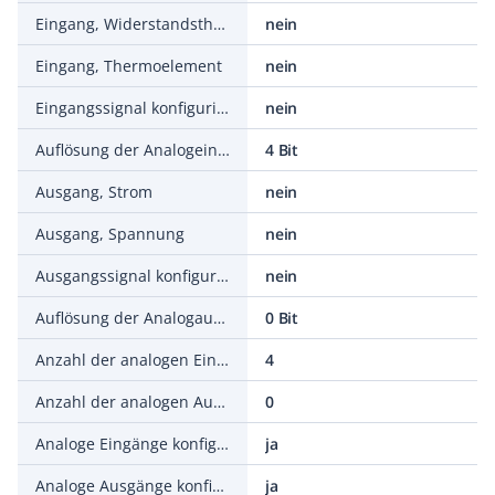
Eingang, Widerstandsthermometer
nein
Eingang, Thermoelement
nein
Eingangssignal konfigurierbar
nein
Auflösung der Analogeingänge
4 Bit
Ausgang, Strom
nein
Ausgang, Spannung
nein
Ausgangssignal konfigurierbar
nein
Auflösung der Analogausgänge
0 Bit
Anzahl der analogen Eingänge
4
Anzahl der analogen Ausgänge
0
Analoge Eingänge konfigurierbar
ja
Analoge Ausgänge konfigurierbar
ja