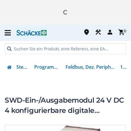
place
construction
person
shopping_cart
0
Steuern & Regeln
Programmierbare Steuerungen
Feldbus, Dez. Peripherie - Analoges Ein-/Ausgangs-Modul
144062
SWD-Ein-/Ausgabemodul 24 V DC
4 konfigurierbare digitale
Ausgänge 0-1