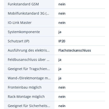
Funkstandard GSM
nein
Mobilfunkstandard 3G (UMTS)
nein
IO-Link Master
nein
Systemkomponente
ja
Schutzart (IP)
IP20
Ausführung des elektrischen Anschlusses
Flachsteckanschluss
Feldbusanschluss über seperaten Buskoppler möglich
ja
Geeignet für Tragschienenmontage
ja
Wand-/Direktmontage möglich
ja
Fronteinbau möglich
nein
Rack-Montage möglich
nein
Geeignet für Sicherheitsfunktionen
nein