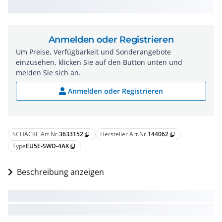
Anmelden oder Registrieren
Um Preise, Verfügbarkeit und Sonderangebote
einzusehen, klicken Sie auf den Button unten und
melden Sie sich an.
Anmelden oder Registrieren
SCHÄCKE Art.Nr.
3633152
Hersteller Art.Nr.
144062
content_copy
content_copy
Type
EU5E-SWD-4AX
content_copy
Beschreibung anzeigen