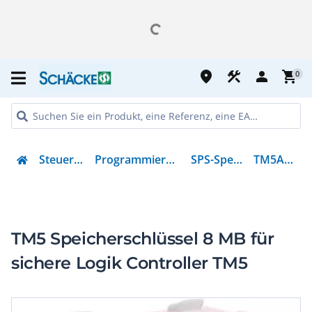
place
construction
person
shopping_cart
0
Steuern & Regeln
Programmierbare Steuerungen
SPS-Speichereinheit
TM5ACSLCM8FS
TM5 Speicherschlüssel 8 MB für
sichere Logik Controller TM5