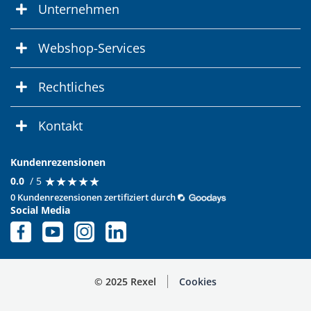
Unternehmen
Webshop-Services
Rechtliches
Kontakt
Kundenrezensionen
★
★
★
★
★
★
★
★
★
★
0.0
/ 5
0 Kundenrezensionen zertifiziert durch
Social Media
© 2025 Rexel
Cookies