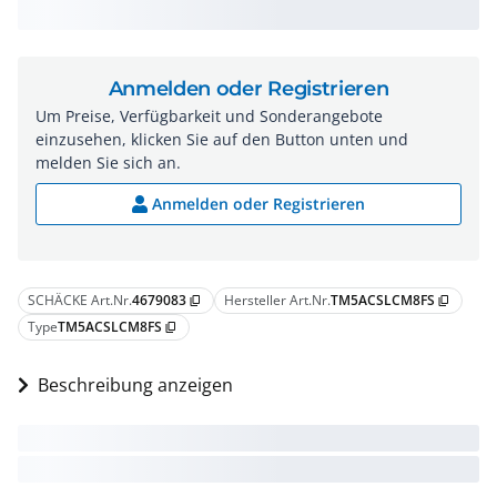
Anmelden oder Registrieren
Um Preise, Verfügbarkeit und Sonderangebote
einzusehen, klicken Sie auf den Button unten und
melden Sie sich an.
Anmelden oder Registrieren
SCHÄCKE Art.Nr.
4679083
Hersteller Art.Nr.
TM5ACSLCM8FS
content_copy
content_copy
Type
TM5ACSLCM8FS
content_copy
Beschreibung anzeigen