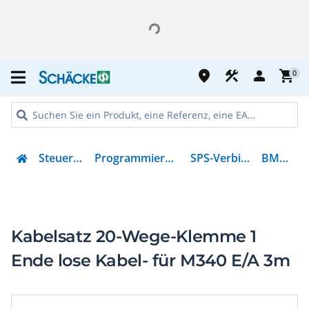
place
construction
person
shopping_cart
0
Steuern & Regeln
Programmierbare Steuerungen
SPS-Verbindungskabel
BMXFTW301
Kabelsatz 20-Wege-Klemme 1
Ende lose Kabel- für M340 E/A 3m