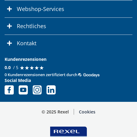
Webshop-Services
Rechtliches
Kontakt
Kundenrezensionen
★
★
★
★
★
★
★
★
★
★
0.0
/ 5
0 Kundenrezensionen zertifiziert durch
Social Media
© 2025 Rexel
Cookies