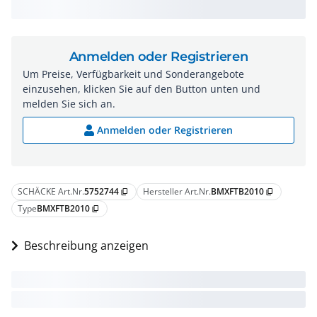
Anmelden oder Registrieren
Um Preise, Verfügbarkeit und Sonderangebote
einzusehen, klicken Sie auf den Button unten und
melden Sie sich an.
Anmelden oder Registrieren
SCHÄCKE Art.Nr.
5752744
Hersteller Art.Nr.
BMXFTB2010
content_copy
content_copy
Type
BMXFTB2010
content_copy
Beschreibung anzeigen