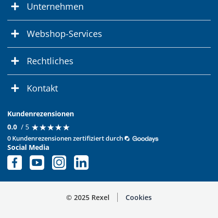
Unternehmen
Webshop-Services
Rechtliches
Kontakt
Kundenrezensionen
★
★
★
★
★
★
★
★
★
★
0.0
/ 5
0 Kundenrezensionen zertifiziert durch
Social Media
© 2025 Rexel
Cookies