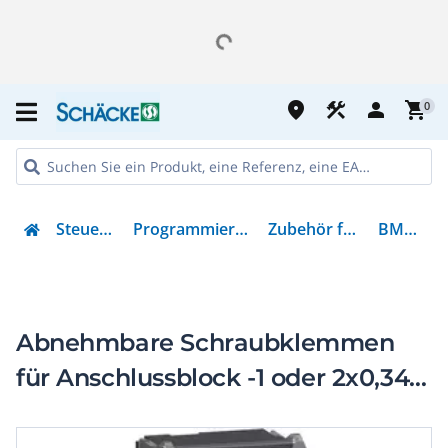
place
construction
person
shopping_cart
0
Steuern & Regeln
Programmierbare Steuerungen
Zubehör für Steuerungen
BMXFTB2010
Abnehmbare Schraubklemmen
für Anschlussblock -1 oder 2x0,34-
1,5mm²