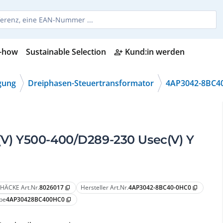
-how
Sustainable Selection
Kund:in werden
person_add_alt
gung
Dreiphasen-Steuertransformator
4AP3042-8BC4
i(V) Y500-400/D289-230 Usec(V) Y
HÄCKE Art.Nr.
8026017
Hersteller Art.Nr.
4AP3042-8BC40-0HC0
content_copy
content_copy
pe
4AP30428BC400HC0
content_copy