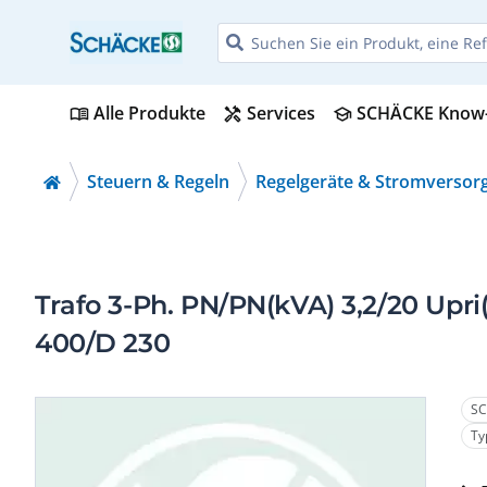
Alle Produkte
Services
SCHÄCKE Know
menu_book
handyman
school
Steuern & Regeln
Regelgeräte & Stromversor
Trafo 3-Ph. PN/PN(kVA) 3,2/20 Upr
400/D 230
SC
Ty