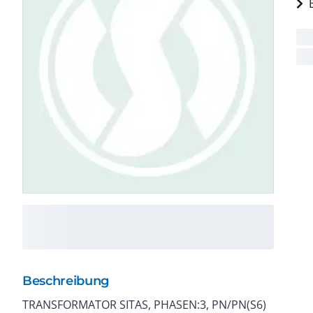
Beschreibung
TRANSFORMATOR SITAS, PHASEN:3, PN/PN(S6)
TRENNTRANSFORMATOR Die 3-phasigen