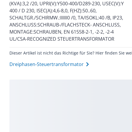
(KVA):3,2 /20, UPRI(V):Y500-400/D289-230, USEC(V):Y
Transformatoren 4AP sind ausgeführt als Trenn,
400 / D 230, ISEC(A):4,6-8,0, F(HZ):50..60,
Sicherheits- oder Netzanpasstransformatoren mit
SCHALTGR./SCHIRMW.:IIIIII0 /0, TA/ISOKL:40 /B, IP23,
unterschiedlichen Primär- und Sekundärspannungen
ANSCHLUSS:SCHRAUB-/FLACHSTECK- ANSCHLUSS,
sowie Schaltgruppen. Sie sind für sicherungslose
MONTAGE:SCHRAUBEN, EN 61558-2-1, -2-2, -2-4
Bauweise durch ihren geringen Einschaltrush
UL/CSA-RECOGNIZED STEUERTRANSFORMATOR
Dieser Artikel ist nicht das Richtige für Sie? Hier finden Sie we
Dreiphasen-Steuertransformator