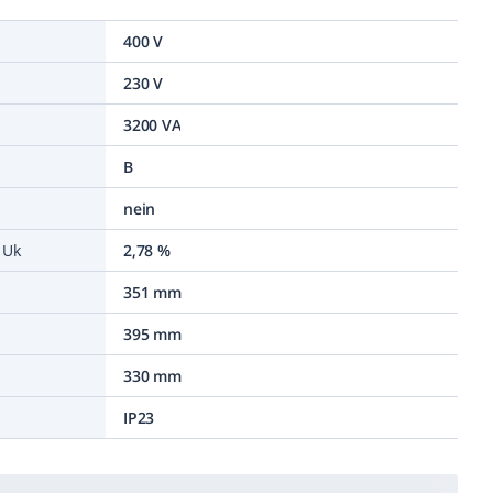
400 V
230 V
3200 VA
B
nein
 Uk
2,78 %
351 mm
395 mm
330 mm
IP23