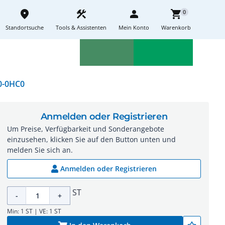
place
construction
person
shopping_cart
0
Standortsuche
Tools & Assistenten
Mein Konto
Warenkorb
Aktionen
Neuheiten
sell
feedback
0-0HC0
Anmelden oder Registrieren
Um Preise, Verfügbarkeit und Sonderangebote
einzusehen, klicken Sie auf den Button unten und
melden Sie sich an.
Anmelden oder Registrieren
ST
-
+
Min: 1 ST | VE: 1 ST