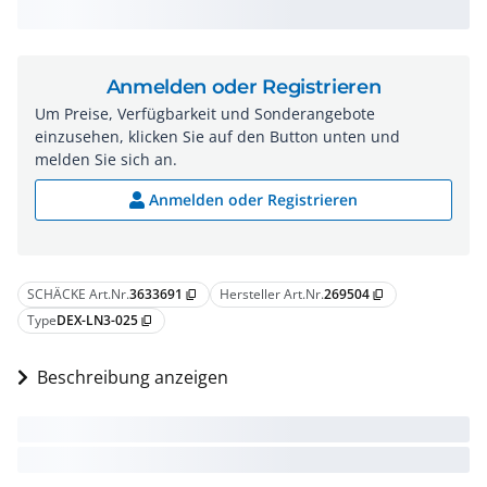
Anmelden oder Registrieren
Um Preise, Verfügbarkeit und Sonderangebote
einzusehen, klicken Sie auf den Button unten und
melden Sie sich an.
Anmelden oder Registrieren
SCHÄCKE Art.Nr.
3633691
Hersteller Art.Nr.
269504
content_copy
content_copy
Type
DEX-LN3-025
content_copy
Beschreibung anzeigen