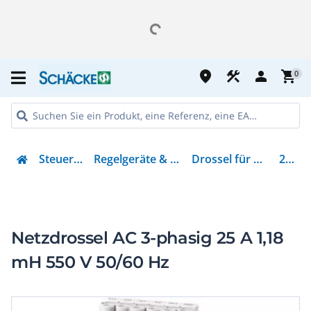
place
construction
person
shopping_cart
0
Steuern & Regeln
Regelgeräte & Stromversorgung
Drossel für Niederspannung
269504
Netzdrossel AC 3-phasig 25 A 1,18
mH 550 V 50/60 Hz