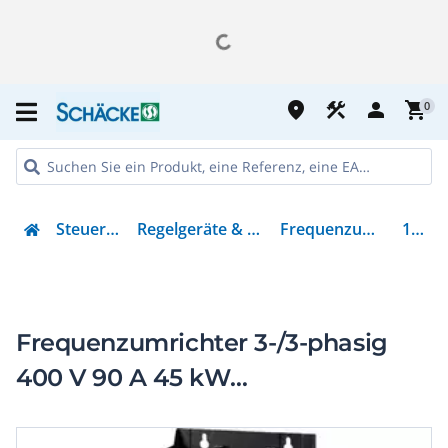
place
construction
person
shopping_cart
0
Steuern & Regeln
Regelgeräte & Stromversorgung
Frequenzumrichter =< 1 kV
169397
Frequenzumrichter 3-/3-phasig
400 V 90 A 45 kW
Vektorsteuerung EMV