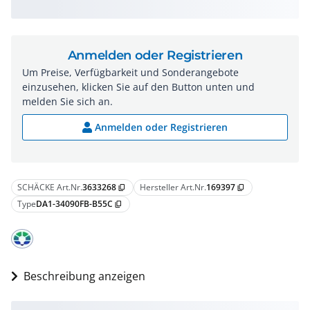
Anmelden oder Registrieren
Um Preise, Verfügbarkeit und Sonderangebote
einzusehen, klicken Sie auf den Button unten und
melden Sie sich an.
Anmelden oder Registrieren
SCHÄCKE Art.Nr.
3633268
Hersteller Art.Nr.
169397
content_copy
content_copy
Type
DA1-34090FB-B55C
content_copy
Beschreibung anzeigen