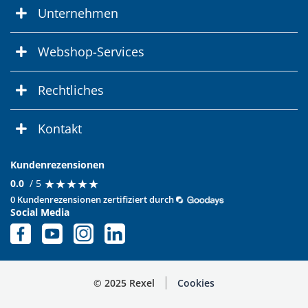
Unternehmen
Webshop-Services
Rechtliches
Kontakt
Kundenrezensionen
★
★
★
★
★
★
★
★
★
★
0.0
/ 5
0 Kundenrezensionen zertifiziert durch
Social Media
© 2025 Rexel
Cookies