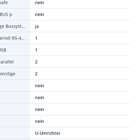
safe
nein
yBUS p
nein
Unterstützt Protokoll für sonstige Bussysteme
ja
Anzahl der HW-Schnittstellen seriell RS-485
1
USB
1
arallel
2
sonstige
2
nein
nein
nein
nein
U-Umrichter