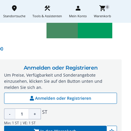
place
construction
person
shopping_cart
0
Standortsuche
Tools & Assistenten
Mein Konto
Warenkorb
Aktionen
Neuheiten
sell
feedback
00
Anmelden oder Registrieren
Um Preise, Verfügbarkeit und Sonderangebote
einzusehen, klicken Sie auf den Button unten und
melden Sie sich an.
Anmelden oder Registrieren
ST
-
+
Min: 1 ST | VE: 1 ST