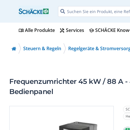
Alle Produkte
Services
SCHÄCKE Know
menu_book
handyman
school
Steuern & Regeln
Regelgeräte & Stromversor
Frequenzumrichter 45 kW / 88 A - 4
Bedienpanel
SC
He