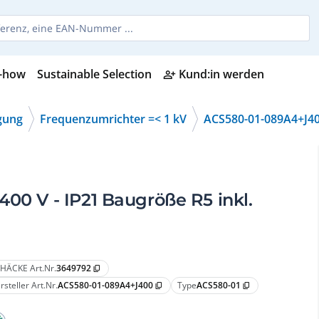
-how
Sustainable Selection
Kund:in werden
person_add_alt
gung
Frequenzumrichter =< 1 kV
ACS580-01-089A4+J4
00 V - IP21 Baugröße R5 inkl.
HÄCKE Art.Nr.
3649792
content_copy
rsteller Art.Nr.
ACS580-01-089A4+J400
Type
ACS580-01
content_copy
content_copy