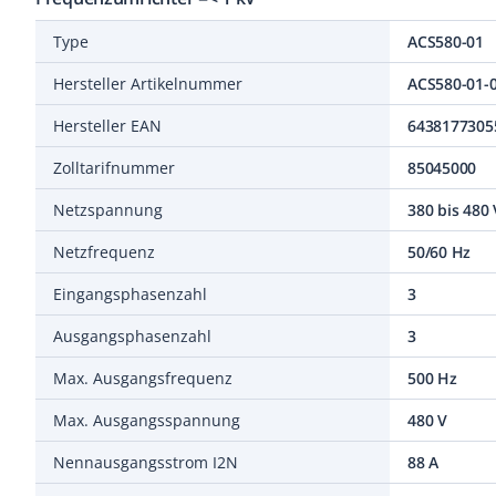
Type
ACS580-01
Hersteller Artikelnummer
ACS580-01-
Hersteller EAN
6438177305
Zolltarifnummer
85045000
Netzspannung
380 bis 480 
Netzfrequenz
50/60 Hz
Eingangsphasenzahl
3
Ausgangsphasenzahl
3
Max. Ausgangsfrequenz
500 Hz
Max. Ausgangsspannung
480 V
Nennausgangsstrom I2N
88 A