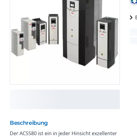
Beschreibung
Der ACS580 ist ein in jeder Hinsicht exzellenter
mit allen wesentlichen Komponenten für typische