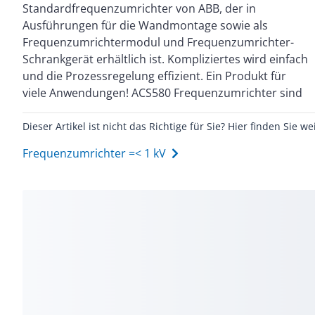
Standardfrequenzumrichter von ABB, der in
Anwendungen in der Industrie ausgestattet. Sie sind
Ausführungen für die Wandmontage sowie als
mit Leistungen von 0,75 kW bis 500 kW lieferbar. Der
Frequenzumrichtermodul und Frequenzumrichter-
Frequenzumrichter ist zur Drehzahlregelung von
Schrankgerät erhältlich ist. Kompliziertes wird einfach
Kompressoren, Förderanlagen, Mischern, Pumpen
und die Prozessregelung effizient. Ein Produkt für
und Lüftern sowie vielen anderen Anwendungen mit
viele Anwendungen! ACS580 Frequenzumrichter sind
Dieser Artikel ist nicht das Richtige für Sie? Hier finden Sie we
Frequenzumrichter =< 1 kV