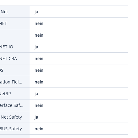
eNet
ja
ONET
nein
nein
INET IO
ja
INET CBA
nein
OS
nein
Unterstützt Protokoll für Foundation Fieldbus
nein
Net/IP
ja
Unterstützt Protokoll für AS-Interface Safety at Work
nein
eNet Safety
ja
RBUS-Safety
nein