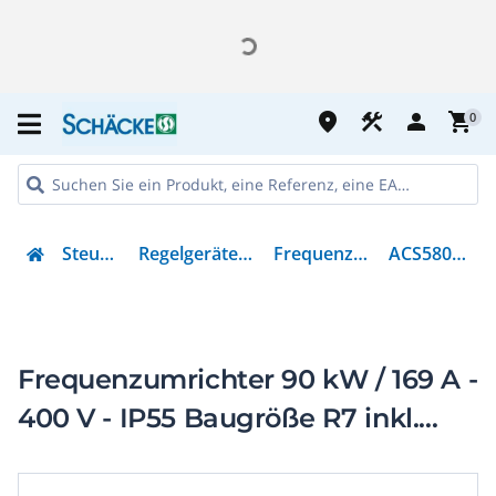
place
construction
person
shopping_cart
0
Steuern & Regeln
Regelgeräte & Stromversorgung
Frequenzumrichter =< 1 kV
ACS580-01-169A-4B056
Frequenzumrichter 90 kW / 169 A -
400 V - IP55 Baugröße R7 inkl.
Bedienpanel