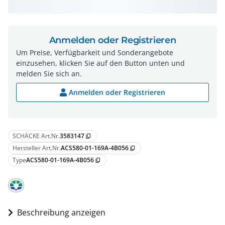
Anmelden oder Registrieren
Um Preise, Verfügbarkeit und Sonderangebote
einzusehen, klicken Sie auf den Button unten und
melden Sie sich an.
Anmelden oder Registrieren
SCHÄCKE Art.Nr.
3583147
content_copy
Hersteller Art.Nr.
ACS580-01-169A-4B056
content_copy
Type
ACS580-01-169A-4B056
content_copy
Beschreibung anzeigen