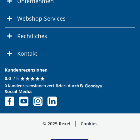
Unternehmen
Webshop-Services
Rechtliches
Kontakt
Kundenrezensionen
★
★
★
★
★
★
★
★
★
★
0.0
/ 5
0 Kundenrezensionen zertifiziert durch
Social Media
© 2025 Rexel
Cookies