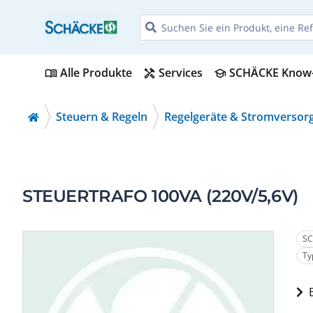
Alle Produkte
Services
SCHÄCKE Know
menu_book
handyman
school
Steuern & Regeln
Regelgeräte & Stromversor
STEUERTRAFO 100VA (220V/5,6V)
SC
Ty