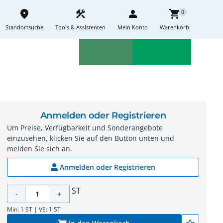
place
construction
person
shopping_cart
0
Standortsuche
Tools & Assistenten
Mein Konto
Warenkorb
Aktionen
Neuheiten
sell
feedback
Anmelden oder Registrieren
Um Preise, Verfügbarkeit und Sonderangebote
einzusehen, klicken Sie auf den Button unten und
melden Sie sich an.
Anmelden oder Registrieren
ST
-
+
Min: 1 ST | VE: 1 ST