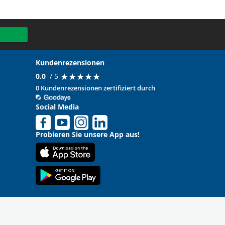
Kundenrezensionen
★
★
★
★
★
★
★
★
★
★
0.0
/ 5
0 Kundenrezensionen zertifiziert durch
Social Media
Probieren Sie unsere App aus!