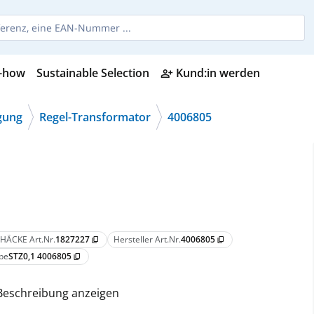
-how
Sustainable Selection
Kund:in werden
person_add_alt
gung
Regel-Transformator
4006805
HÄCKE Art.Nr.
1827227
Hersteller Art.Nr.
4006805
content_copy
content_copy
pe
STZ0,1 4006805
content_copy
Beschreibung anzeigen