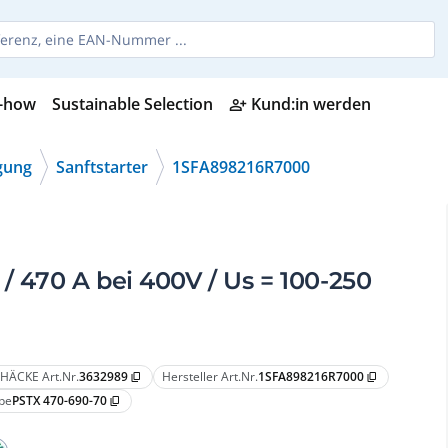
-how
Sustainable Selection
Kund:in werden
person_add_alt
gung
Sanftstarter
1SFA898216R7000
 / 470 A bei 400V / Us = 100-250
HÄCKE Art.Nr.
3632989
Hersteller Art.Nr.
1SFA898216R7000
content_copy
content_copy
pe
PSTX 470-690-70
content_copy