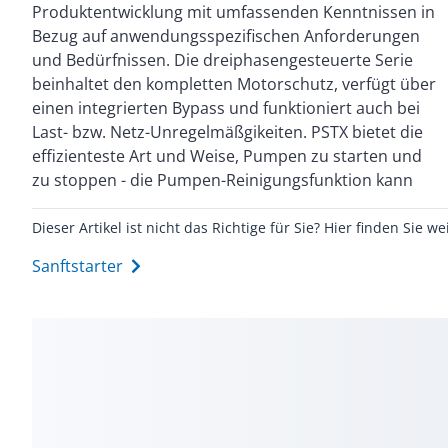
Produktentwicklung mit umfassenden Kenntnissen in
reinigen, wodurch die Verfügbarkeit Ihres
Bezug auf anwendungsspezifischen Anforderungen
Pumpensystems gewährleistet wird. Bei PSTX sind 14
und Bedürfnissen. Die dreiphasengesteuerte Serie
Sprachen vorinstalliert - maximal fünf verschiedene
beinhaltet den kompletten Motorschutz, verfügt über
Startbildschirme können eingerichtet werden. Der
einen integrierten Bypass und funktioniert auch bei
PSTX Softstarter ist serienmäßig mit einer
Last- bzw. Netz-Unregelmäßgikeiten. PSTX bietet die
abnehmbaren Tastatur ausgestattet, die z.Bsp. an
effizienteste Art und Weise, Pumpen zu starten und
zu stoppen - die Pumpen-Reinigungsfunktion kann
Dieser Artikel ist nicht das Richtige für Sie? Hier finden Sie we
Sanftstarter