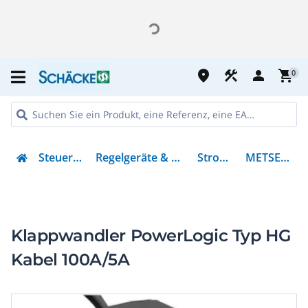
place
construction
person
shopping_cart
0
Steuern & Regeln
Regelgeräte & Stromversorgung
Stromwandler
METSECT5HG010
Klappwandler PowerLogic Typ HG
Kabel 100A/5A