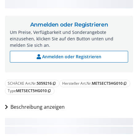
Anmelden oder Registrieren
Um Preise, Verfügbarkeit und Sonderangebote
einzusehen, klicken Sie auf den Button unten und
melden Sie sich an.
Anmelden oder Registrieren
SCHÄCKE Art.Nr.
5059216
Hersteller Art.Nr.
METSECT5HG010
content_copy
content_copy
Type
METSECT5HG010
content_copy
Beschreibung anzeigen