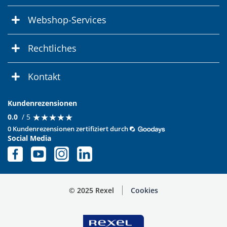
Webshop-Services
Rechtliches
Kontakt
Kundenrezensionen
★
★
★
★
★
★
★
★
★
★
0.0
/ 5
0 Kundenrezensionen zertifiziert durch
Social Media
© 2025 Rexel
Cookies