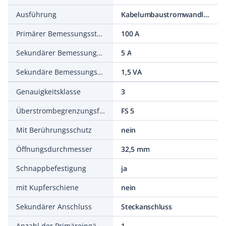
Ausführung
Kabelumbaustromwandler
Primärer Bemessungsstrom In
100 A
Sekundärer Bemessungsstrom
5 A
Sekundäre Bemessungsscheinleistung
1,5 VA
Genauigkeitsklasse
3
Überstrombegrenzungsfaktor
FS 5
Mit Berührungsschutz
nein
Öffnungsdurchmesser
32,5 mm
Schnappbefestigung
ja
mit Kupferschiene
nein
Sekundärer Anschluss
Steckanschluss
Anzahl der Primäreingänge
1