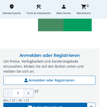
place
construction
person
shopping_cart
0
Standortsuche
Tools & Assistenten
Mein Konto
Warenkorb
Aktionen
Neuheiten
sell
feedback
Anmelden oder Registrieren
Um Preise, Verfügbarkeit und Sonderangebote
einzusehen, klicken Sie auf den Button unten und
melden Sie sich an.
Anmelden oder Registrieren
ST
-
+
Min: 1 ST | VE: 1 ST