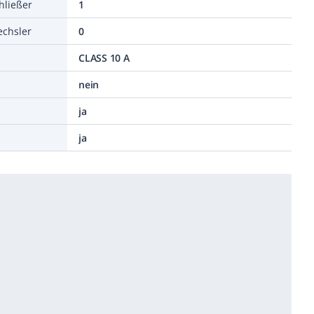
hließer
1
echsler
0
CLASS 10 A
nein
ja
ja