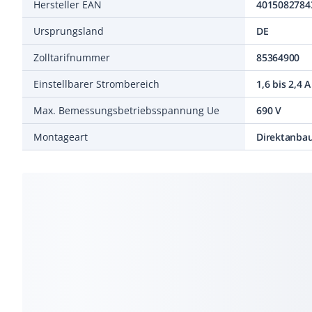
Hersteller EAN
4015082784
Ursprungsland
DE
Zolltarifnummer
85364900
Einstellbarer Strombereich
1,6 bis 2,4 A
Max. Bemessungsbetriebsspannung Ue
690 V
Montageart
Direktanba