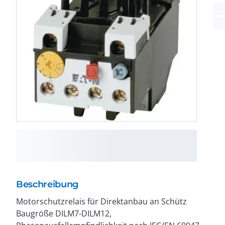
Beschreibung
Motorschutzrelais für Direktanbau an Schütz
Motoren, Auslöseklasse 10A, Schnappmontage, Ui
Baugröße DILM7-DILM12,
690V, Schutzart IP00, fingersicher nach VDE 0106 T.