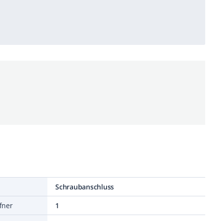
Schraubanschluss
fner
1