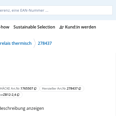
-how
Sustainable Selection
Kund:in werden
person_add_alt
relais thermisch
278437
HÄCKE Art.Nr.
1765507
Hersteller Art.Nr.
278437
content_copy
content_copy
pe
ZB12-2,4
content_copy
Beschreibung anzeigen