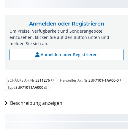
Anmelden oder Registrieren
Um Preise, Verfügbarkeit und Sonderangebote
einzusehen, klicken Sie auf den Button unten und
melden Sie sich an.
Anmelden oder Registrieren
SCHÄCKE Art.Nr.
5311276
Hersteller Art.Nr.
3UF7101-1AA00-0
content_copy
content_copy
Type
3UF71011AA000
content_copy
Beschreibung anzeigen