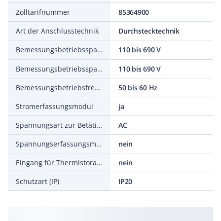
Zolltarifnummer
85364900
Art der Anschlusstechnik
Durchstecktechnik
Bemessungsbetriebsspannung Ue bei AC 50 Hz
110 bis 690 V
Bemessungsbetriebsspannung Ue bei AC 60 Hz
110 bis 690 V
Bemessungsbetriebsfrequenz
50 bis 60 Hz
Stromerfassungsmodul
ja
Spannungsart zur Betätigung
AC
Spannungserfassungsmodul
nein
Eingang für Thermistoranschluss
nein
Schutzart (IP)
IP20