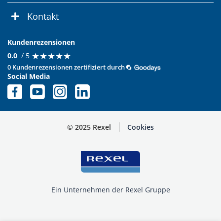
Kontakt
Kundenrezensionen
★
★
★
★
★
★
★
★
★
★
0.0
/ 5
0 Kundenrezensionen zertifiziert durch
Social Media
© 2025 Rexel
Cookies
Ein Unternehmen der Rexel Gruppe